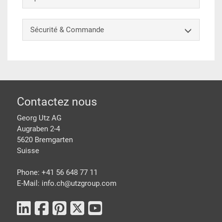
Sécurité & Commande
pied de page
Contactez nous
Georg Utz AG
Augraben 2-4
5620 Bremgarten
Suisse
Phone: +41 56 648 77 11
E-Mail: info.ch@
utzgroup.com