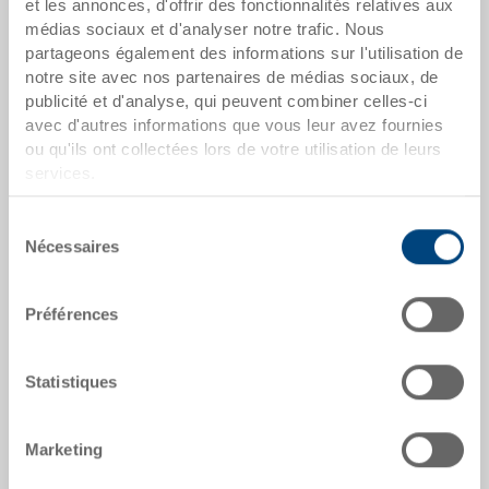
et les annonces, d'offrir des fonctionnalités relatives aux
médias sociaux et d'analyser notre trafic. Nous
Dès 50 pièces
CHF 35.90
partageons également des informations sur l'utilisation de
Dès 100 pièces
CHF 32.80
notre site avec nos partenaires de médias sociaux, de
publicité et d'analyse, qui peuvent combiner celles-ci
Dès 250 pièces
CHF 28.45
avec d'autres informations que vous leur avez fournies
ou qu'ils ont collectées lors de votre utilisation de leurs
Quantités échelonnées correspondent aux unités
services.
d’emballage.
Sélection
Nécessaires
dates de l'article
du
consentement
Numéro de commande
Préférences
37-6440-116.5070.0101
Dimensions extérieures:
Statistiques
600 x 400 x 415 mm
Coloris:
Marketing
RAL 5012 |
Coloris supplémentaires sur