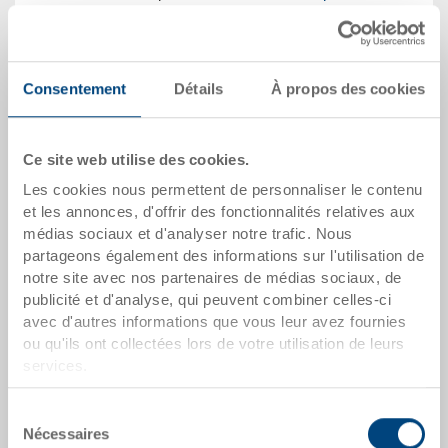
Heure de livraison: Sur demande
Consentement
Détails
À propos des cookies
Quantité
Ce site web utilise des cookies.
Dans le panier
Les cookies nous permettent de personnaliser le contenu
Quantité de commande minimale: 1000 unités
et les annonces, d'offrir des fonctionnalités relatives aux
médias sociaux et d'analyser notre trafic. Nous
partageons également des informations sur l'utilisation de
dates de l'article
notre site avec nos partenaires de médias sociaux, de
publicité et d'analyse, qui peuvent combiner celles-ci
Numéro de commande
avec d'autres informations que vous leur avez fournies
40-6147.5290.1210
ou qu'ils ont collectées lors de votre utilisation de leurs
services.
Dimensions extérieures:
600 x 400 x 147 mm
Sélection
Nécessaires
Coloris:
du