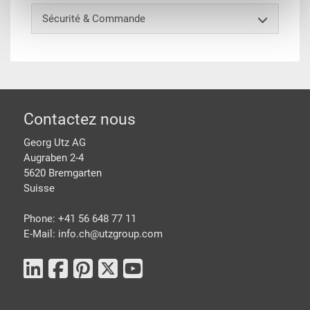
Sécurité & Commande
pied de page
Contactez nous
Georg Utz AG
Augraben 2-4
5620 Bremgarten
Suisse
Phone: +41 56 648 77 11
E-Mail: info.ch@
utzgroup.com