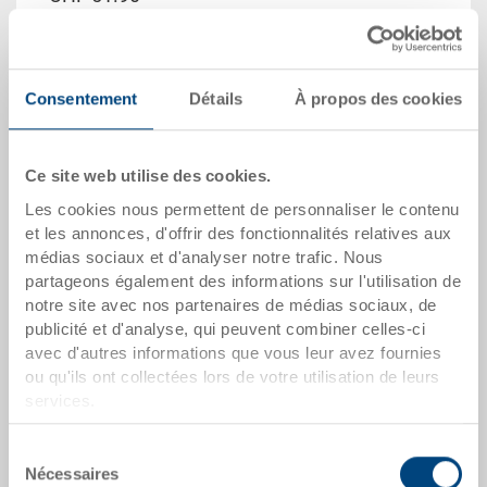
Prix unitaire brut plus TVA &
frais du transport
Heure de livraison: Sur demande
Consentement
Détails
À propos des cookies
Quantité
Ce site web utilise des cookies.
Les cookies nous permettent de personnaliser le contenu
Dans le panier
et les annonces, d'offrir des fonctionnalités relatives aux
Quantité de commande minimale: 1000 unités
médias sociaux et d'analyser notre trafic. Nous
partageons également des informations sur l'utilisation de
notre site avec nos partenaires de médias sociaux, de
dates de l'article
publicité et d'analyse, qui peuvent combiner celles-ci
avec d'autres informations que vous leur avez fournies
Numéro de commande
ou qu'ils ont collectées lors de votre utilisation de leurs
40-6410-10.5070.0101
services.
Dimensions extérieures:
Sélection
600 x 400 x 280 mm
Nécessaires
du