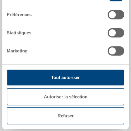
Coloris:
consentement
RAL 5012 |
Coloris supplémentaires sur
Préférences
demande
Statistiques
Demander une offre
Marketing
Données techniques
Tout autoriser
Bac automobile pliable F-KLT, PP, bleu clair RAL 5012,
ext. 600x400x280 mm, int. 534x357x262 mm, hauteur
pliée 95 mm, 50.0 l, parois pleines, fond plein
Autoriser la sélection
Modèles spéciaux - Notre domaine de
Refuser
spécialisation