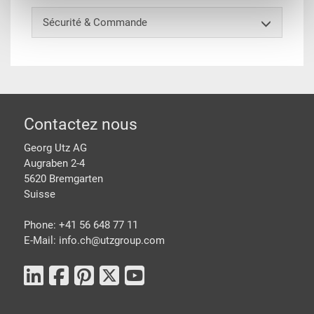
Sécurité & Commande
pied de page
Contactez nous
Georg Utz AG
Augraben 2-4
5620 Bremgarten
Suisse
Phone: +41 56 648 77 11
E-Mail: info.ch@
utzgroup.com