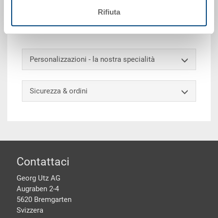
esterno 600x400x338 mm, interno 558x358x320 mm,
Rifiuta
60.0 l, maniglia rivettata sui due lati corti, montato
sotto l'impugnatura del guscio
Personalizzazioni - la nostra specialità
Sicurezza & ordini
piè di pagine
Contattaci
Georg Utz AG
Augraben 2-4
5620 Bremgarten
Svizzera