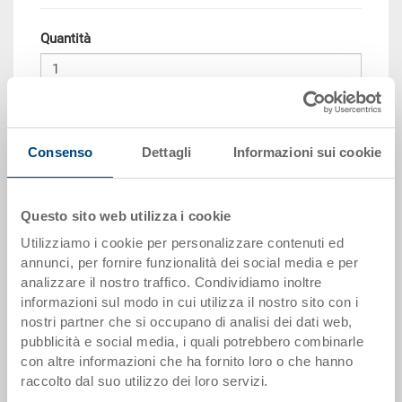
Quantità
Aggiungere al carrello
Consenso
Dettagli
Informazioni sui cookie
Scaglioni per quantità
Prezzo
da 10 pezzi
CHF 76.55
Questo sito web utilizza i cookie
da 50 pezzi
CHF 69.75
Utilizziamo i cookie per personalizzare contenuti ed
annunci, per fornire funzionalità dei social media e per
da 100 pezzi
CHF 63.80
analizzare il nostro traffico. Condividiamo inoltre
informazioni sul modo in cui utilizza il nostro sito con i
da 250 pezzi
CHF 55.30
nostri partner che si occupano di analisi dei dati web,
pubblicità e social media, i quali potrebbero combinarle
I scaglioni di quantità corrispondono alle unità di imballaggio.
con altre informazioni che ha fornito loro o che hanno
raccolto dal suo utilizzo dei loro servizi.
Dati articolo