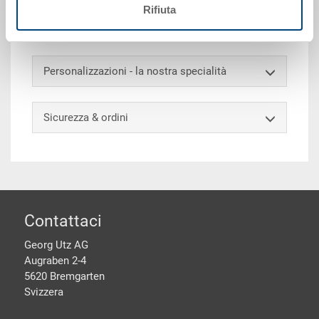
esterno 400x300x287 mm, interno 358x258x268 mm,
Rifiuta
24.0 l, maniglia rivettata su un lato lungo
Personalizzazioni - la nostra specialità
Sicurezza & ordini
piè di pagine
Contattaci
Georg Utz AG
Augraben 2-4
5620 Bremgarten
Svizzera