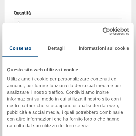
Quantità
Aggiungere al carrello
Consenso
Dettagli
Informazioni sui cookie
Scaglioni per quantità
Prezzo
da 10 pezzi
CHF 44.65
Questo sito web utilizza i cookie
Utilizziamo i cookie per personalizzare contenuti ed
da 50 pezzi
CHF 40.65
annunci, per fornire funzionalità dei social media e per
analizzare il nostro traffico. Condividiamo inoltre
da 100 pezzi
CHF 37.20
informazioni sul modo in cui utilizza il nostro sito con i
da 250 pezzi
CHF 32.25
nostri partner che si occupano di analisi dei dati web,
pubblicità e social media, i quali potrebbero combinarle
I scaglioni di quantità corrispondono alle unità di imballaggio.
con altre informazioni che ha fornito loro o che hanno
raccolto dal suo utilizzo dei loro servizi.
Dati articolo