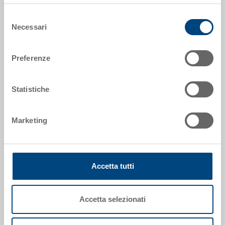
Selezione
Codice
Necessari
del
35-212-7 EL
consenso
Dimensioni esterne:
Preferenze
400 x 300 x 287 mm
Colore:
Statistiche
|
Altri colori su richiesta
Marketing
Richiedi offerta
Accetta tutti
Dati tecnici
Accetta selezionati
Valigetta RAKO ESD, PP ESD, resistenza superficiale
10^4 -10^10 Ohm, contenitore nero, coperchio nero,