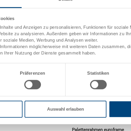
Flächenbelastung -
im Regal - Auflage
Cookies
kurzseitig
nhalte und Anzeigen zu personalisieren, Funktionen für soziale
Website zu analysieren. Außerdem geben wir Informationen zu I
Universal-Palette UPAL-U, PP, 
ür soziale Medien, Werbung und Analysen weiter.
mm, 4 Metallrohre, Oberdeck ge
Informationen möglicherweise mit weiteren Daten zusammen, die 
Sicherungsrand, 3 Längskufen
n Ihrer Nutzung der Dienste gesammelt haben.
Präferenzen
Statistiken
Auswahl erlauben
Palettenrahmen euroframe