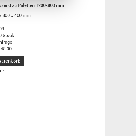
ssend zu Paletten 1200x800 mm
x 800 x 400 mm
08
0 Stück
nfrage
48.30
Warenkorb
ück