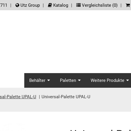
der.meta_nav
7711
Utz Group
Katalog
Vergleichsliste (
0
)
screenreader.main_na
Behälter
Paletten
Weitere Produkte
sal-Palette UPAL-U
Universal-Palette UPAL-U