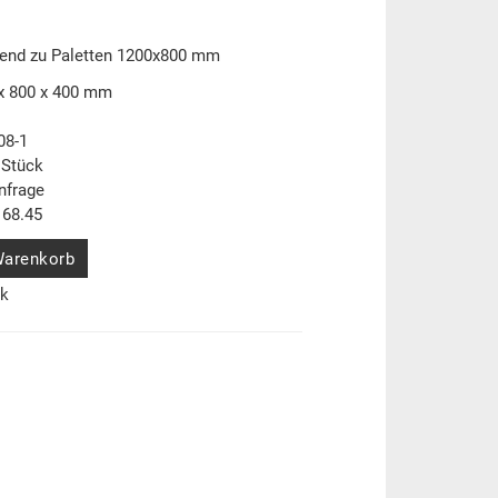
send zu Paletten 1200x800 mm
x 800 x 400 mm
08-1
 Stück
nfrage
68.45
Warenkorb
ck