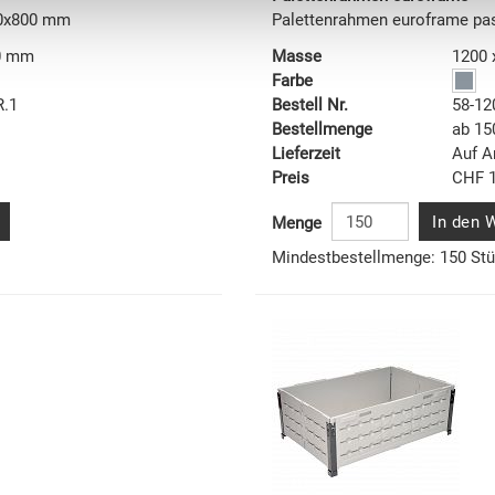
00x800 mm
Palettenrahmen euroframe pa
00 mm
Masse
1200 
Farbe
R.1
Bestell Nr.
58-12
Bestellmenge
ab 15
Lieferzeit
Auf A
Preis
CHF 1
In den 
Menge
Mindestbestellmenge: 150 St