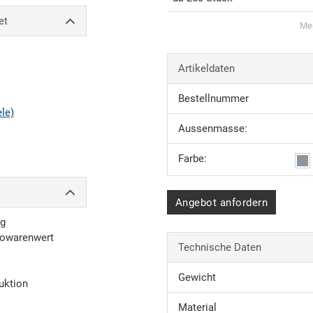
et
Men
Artikeldaten
Bestellnummer
ele)
Aussenmasse:
Farbe:
Angebot anfordern
ng
towarenwert
Technische Daten
Gewicht
uktion
Material