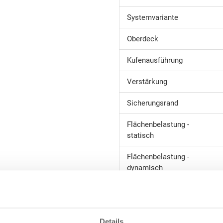
Systemvariante
Oberdeck
Kufenausführung
Verstärkung
Sicherungsrand
Flächenbelastung -
statisch
Flächenbelastung -
dynamisch
Flächenbelastung -
im Regal - Auflage
längsseitig
Details