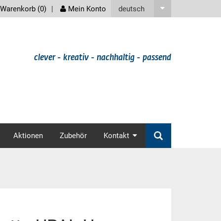
screenreader
deutsch
Warenkorb (
0
)
Mein Konto
clever - kreativ - nachhaltig - passend
v
Aktionen
Zubehör
Kontakt