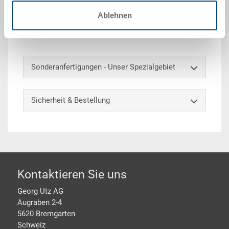
Stülpdeckel, PS/PE 4 mm, schwarz, aussen
Ablehnen
812x612x42 mm, mit 8 Gurtaussparungen, zu
Klappboxen / Klapprahmen
Sonderanfertigungen - Unser Spezialgebiet
Sicherheit & Bestellung
Footer
Kontaktieren Sie uns
Georg Utz AG
Augraben 2-4
5620 Bremgarten
Schweiz