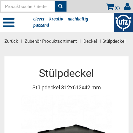
(
0
)
clever - kreativ - nachhaltig -
passend
Zurück
Zubehör Produktsortiment
Deckel
Stülpdeckel
Hauptinhalt
Stülpdeckel
Stülpdeckel 812x612x42 mm