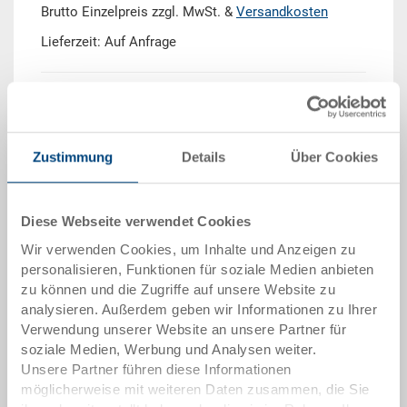
Brutto Einzelpreis zzgl. MwSt. &
Versandkosten
Lieferzeit: Auf Anfrage
Menge
Zustimmung
Details
Über Cookies
In den Warenkorb
Mindestbestellmenge: 50 Stück
Diese Webseite verwendet Cookies
Wir verwenden Cookies, um Inhalte und Anzeigen zu
Mengenstaffel
Preis
personalisieren, Funktionen für soziale Medien anbieten
ab 50 Stück
CHF 44.65
zu können und die Zugriffe auf unsere Website zu
analysieren. Außerdem geben wir Informationen zu Ihrer
ab 100 Stück
CHF 40.85
Verwendung unserer Website an unsere Partner für
soziale Medien, Werbung und Analysen weiter.
ab 250 Stück
CHF 35.40
Unsere Partner führen diese Informationen
möglicherweise mit weiteren Daten zusammen, die Sie
Mengenstaffeln entsprechen Verpackungseinheiten.