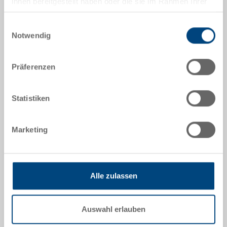
ihnen bereitgestellt haben oder die sie im Rahmen Ihrer
Nutzung der Dienste gesammelt haben.
Artikeldaten
Einwilligungsauswahl
Notwendig
Bestellnummer
21-0600-3
Präferenzen
Aussenmasse:
812 x 612 x 42 mm
Statistiken
Farbe:
|
Weitere Farben auf Anfrage
Marketing
Alle zulassen
Angebot anfordern
Auswahl erlauben
Technische Daten