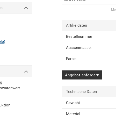
et
Men
Artikeldaten
Bestellnummer
ele)
Aussenmasse:
Farbe:
Angebot anfordern
ng
towarenwert
Technische Daten
Gewicht
uktion
Material