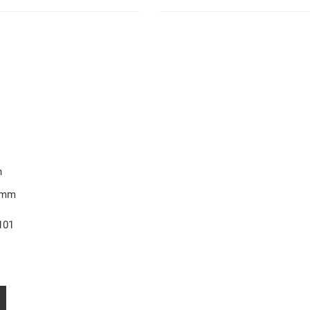
n
7 mm
101