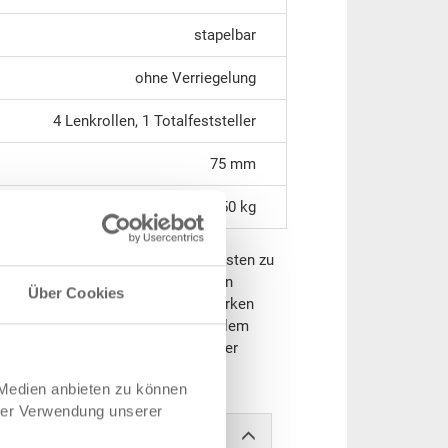
stapelbar
ohne Verriegelung
4 Lenkrollen, 1 Totalfeststeller
75 mm
bis 150 kg
fekte Unterstützung, um schwere Lasten zu
en zu schaden. Auf dem tragfähigen
Über Cookies
en leichtgängigen und leistungsstarken
ndert Kilo schnell und mit minimalem
. Abgestimmt auf die Masse unserer
 Medien anbieten zu können
hrer Verwendung unserer