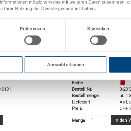
Informationen möglicherweise mit weiteren Daten zusammen, die 
n Ihrer Nutzung der Dienste gesammelt haben.
Präferenzen
Statistiken
Stapelbehälter RAKO
Auswahl erlauben
Stapelbehälter RAKO, Boden 
0 mm
Masse
600 x
Farbe
0.0101
Bestell Nr.
3-201
Bestellmenge
ab 1 
Lieferzeit
Ab La
Preis
CHF 3
In den 
Menge