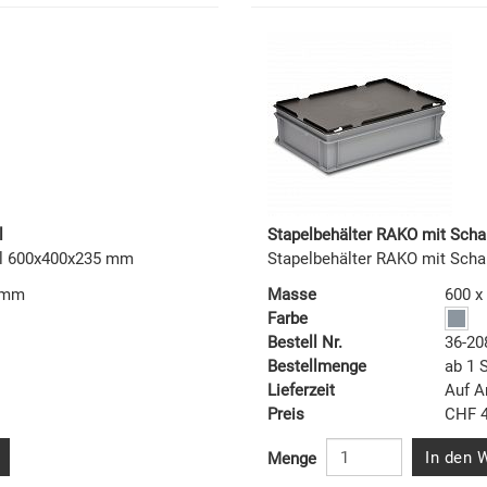
l
Stapelbehälter RAKO mit Scha
el 600x400x235 mm
Stapelbehälter RAKO mit Sch
5 mm
Masse
600 x
Farbe
Bestell Nr.
36-20
Bestellmenge
ab 1 
Lieferzeit
Auf A
Preis
CHF 4
In den 
Menge