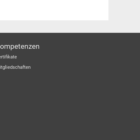
ompetenzen
rtifikate
itgliedschaften