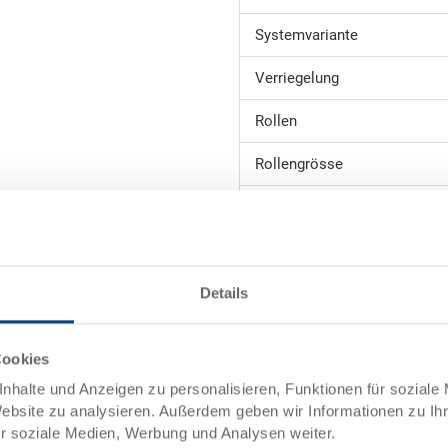
Systemvariante
Verriegelung
Rollen
Rollengrösse
Nutzlast
Der Transportroller ist die per
transportieren, ohne dem Rück
Details
Transportroller können, dank d
Rollen, Lasten von mehreren hu
Kraftaufwand befördert werden
Cookies
Kunststoffbehälter.
nhalte und Anzeigen zu personalisieren, Funktionen für soziale
Website zu analysieren. Außerdem geben wir Informationen zu I
ür soziale Medien, Werbung und Analysen weiter.