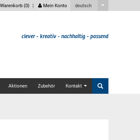
screenreader
deutsch
Warenkorb (
0
)
Mein Konto
clever - kreativ - nachhaltig - passend
v
Aktionen
Zubehör
Kontakt