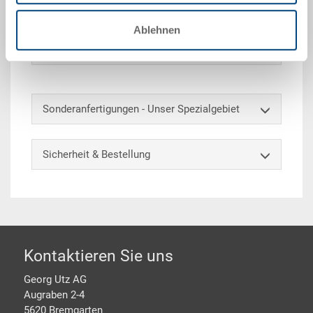
gekennzeichnet und unterteilt werden.
Ablehnen
Optionales Zubehör
Sonderanfertigungen - Unser Spezialgebiet
Sicherheit & Bestellung
Footer
Kontaktieren Sie uns
Georg Utz AG
Augraben 2-4
5620 Bremgarten