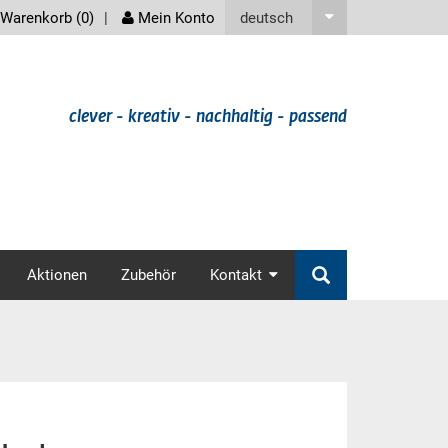
screenreader
deutsch
Warenkorb (
0
)
Mein Konto
clever - kreativ - nachhaltig - passend
v
Aktionen
Zubehör
Kontakt