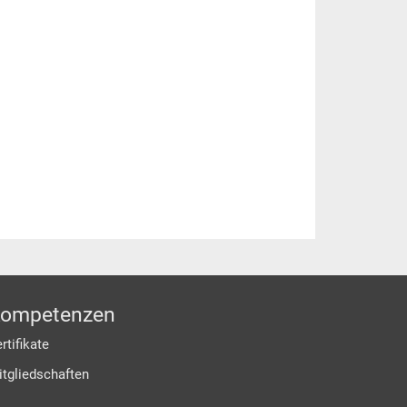
ompetenzen
rtifikate
itgliedschaften