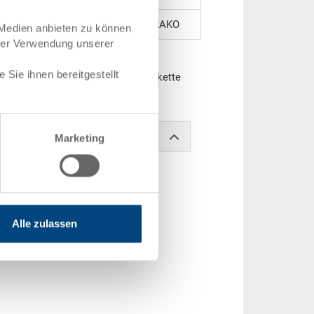
RAKO
 Medien anbieten zu können
hrer Verwendung unserer
ot, aussen 400x300x28 mm, mit
Sie ihnen bereitgestellt
rtaussparungen, zu RAKO, EAN-Etikette
Marketing
Alle zulassen