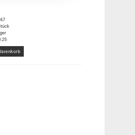
867
Stück
ger
.25
Warenkorb