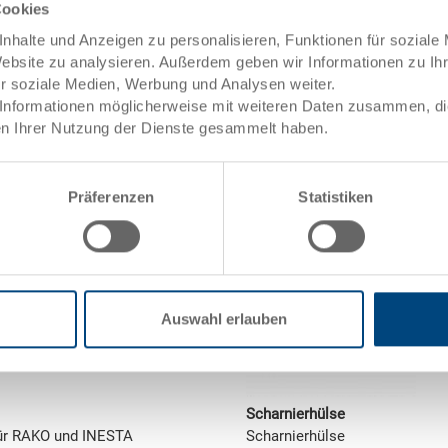
Cookies
ng
towarenwert
Passend zu
nhalte und Anzeigen zu personalisieren, Funktionen für soziale
Website zu analysieren. Außerdem geben wir Informationen zu I
ür soziale Medien, Werbung und Analysen weiter.
Scharnierdeckel, PP, verkehrsr
uktion
Informationen möglicherweise mit weiteren Daten zusammen, die 
Schnappverschlüssen, mit 6 Gu
n Ihrer Nutzung der Dienste gesammelt haben.
Präferenzen
Statistiken
Auswahl erlauben
Scharnierhülse
für RAKO und INESTA
Scharnierhülse