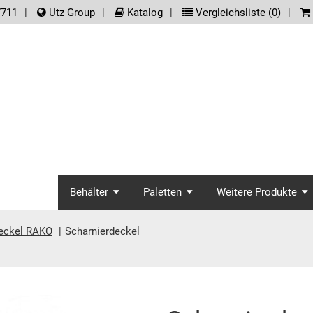
der.meta_nav
7711
Utz Group
Katalog
Vergleichsliste (
0
)
screenreader.main_na
Behälter
Paletten
Weitere Produkte
eckel RAKO
Scharnierdeckel