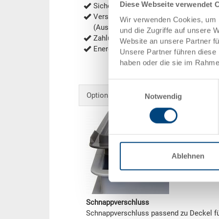
Diese Webseite verwendet 
Sichere Bestellung mit Verschlüsselu
Versandkostenfrei ab 1'000.- CHF Net
Wir verwenden Cookies, um I
(Ausnahmen siehe
Versandkosten
)
und die Zugriffe auf unsere 
Zahlung per Rechnung, Vorauskasse
Website an unsere Partner f
Energieeffiziente und nachhaltige Prod
Unsere Partner führen diese 
haben oder die sie im Rahme
Einwilligungsauswahl
Optionales Zubehör
Notwendig
Ablehnen
Schnappverschluss
Schnappverschluss passend zu Deckel 