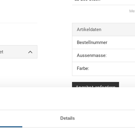
Men
Artikeldaten
Bestellnummer
et
Aussenmasse:
Farbe:
Angebot anfordern
ele)
Technische Daten
Details
Gewicht
Material