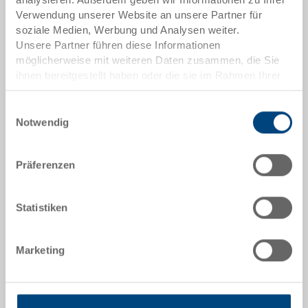
Verwendung unserer Website an unsere Partner für
soziale Medien, Werbung und Analysen weiter.
Scharnierdeckel
Unsere Partner führen diese Informationen
Scharnierdeckel 600x400 mm, mit
möglicherweise mit weiteren Daten zusammen, die Sie
Schnappverschlüssen
ihnen bereitgestellt haben oder die sie im Rahmen Ihrer
Nutzung der Dienste gesammelt haben.
Masse
600 x 400 x 28 mm
Einwilligungsauswahl
Farbe
Notwendig
Bestell Nr.
Präferenzen
3-213Z-1-11.7010.0101
Bestellmenge
ab 1 Stück
Statistiken
Lieferzeit
Ab Lager
Preis
Marketing
ab CHF 8.30
zum Produkt