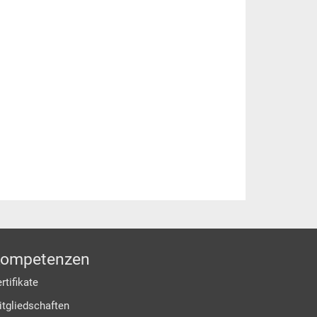
ompetenzen
rtifikate
itgliedschaften