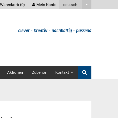
screenreader
deutsch
Warenkorb (
0
)
Mein Konto
clever - kreativ - nachhaltig - passend
v
Aktionen
Zubehör
Kontakt