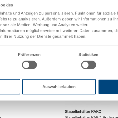
Cookies
0 mm
Masse
400 x
Farbe
nhalte und Anzeigen zu personalisieren, Funktionen für soziale
101
Bestell Nr.
3-204
Website zu analysieren. Außerdem geben wir Informationen zu I
Bestellmenge
ab 1 
ür soziale Medien, Werbung und Analysen weiter.
Lieferzeit
Ab La
Informationen möglicherweise mit weiteren Daten zusammen, die 
Preis
CHF 1
n Ihrer Nutzung der Dienste gesammelt haben.
In den 
Menge
Präferenzen
Statistiken
Auswahl erlauben
Stapelbehälter RAKO
n
Stapelbehälter RAKO, Boden 