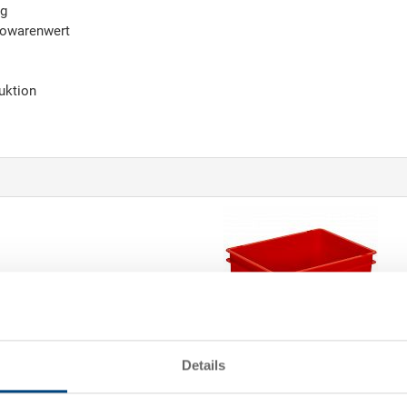
ng
towarenwert
uktion
Details
Stapelbehälter RAKO
n
Stapelbehälter RAKO, Boden 