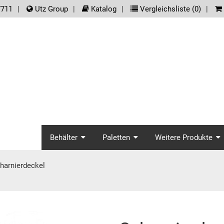
der.meta_nav
7711
Utz Group
Katalog
Vergleichsliste (
0
)
screenreader.main_na
Behälter
Paletten
Weitere Produkte
harnierdeckel