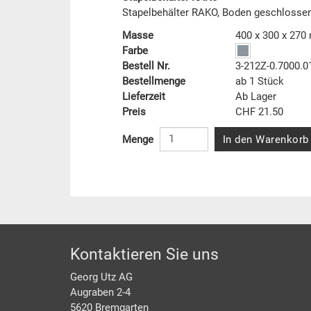
Stapelbehälter RAKO, Boden geschlosse
Masse
400 x 300 x 27
Farbe
Bestell Nr.
3-212Z-0.7000.0
Bestellmenge
ab 1 Stück
Lieferzeit
Ab Lager
Preis
CHF 21.50
In den Warenkorb
Menge
Footer
Kontaktieren Sie uns
Georg Utz AG
Augraben 2-4
5620 Bremgarten