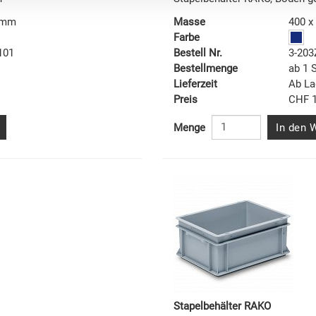
7 mm
Masse
400 x
Farbe
101
Bestell Nr.
3-203
Bestellmenge
ab 1 
Lieferzeit
Ab La
Preis
CHF 1
In den 
Menge
Stapelbehälter RAKO