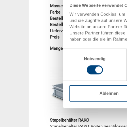
Diese Webseite verwendet 
Masse
400 x 300 x 22
Farbe
Wir verwenden Cookies, um I
Bestell Nr.
3-204Z-0.7000.0
und die Zugriffe auf unsere 
Bestellmenge
ab 1 Stück
Website an unsere Partner f
Lieferzeit
Ab Lager
Unsere Partner führen diese 
Preis
CHF 19.40
haben oder die sie im Rahme
In den Warenkorb
Menge
Einwilligungsauswahl
Notwendig
Ablehnen
Stapelbehälter RAKO
Stapelbehälter RAKO, Boden geschlosse