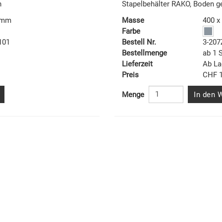
n
Stapelbehälter RAKO, Boden 
7 mm
Masse
400 x
Farbe
101
Bestell Nr.
3-207
Bestellmenge
ab 1 
Lieferzeit
Ab La
Preis
CHF 1
In den 
Menge