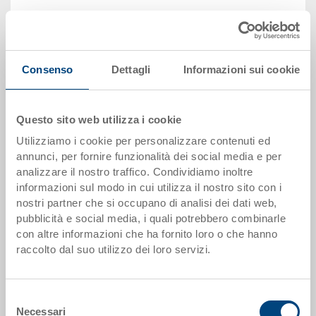
Quantità
Consenso
Dettagli
Informazioni sui cookie
Aggiungere al carrello
Questo sito web utilizza i cookie
Scaglioni per quantità
Prezzo
Utilizziamo i cookie per personalizzare contenuti ed
da 10 pezzi
CHF 6.25
annunci, per fornire funzionalità dei social media e per
analizzare il nostro traffico. Condividiamo inoltre
da 50 pezzi
CHF 5.70
informazioni sul modo in cui utilizza il nostro sito con i
nostri partner che si occupano di analisi dei dati web,
da 100 pezzi
CHF 5.20
pubblicità e social media, i quali potrebbero combinarle
con altre informazioni che ha fornito loro o che hanno
da 250 pezzi
CHF 4.50
raccolto dal suo utilizzo dei loro servizi.
I scaglioni di quantità corrispondono alle unità di imballaggio.
Selezione
Dati articolo
Necessari
del