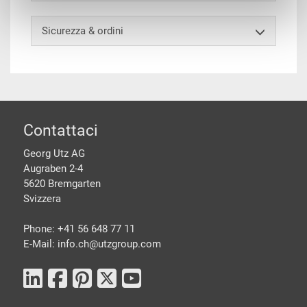
Sicurezza & ordini
piè di pagine
Contattaci
Georg Utz AG
Augraben 2-4
5620 Bremgarten
Svizzera
Phone: +41 56 648 77 11
E-Mail: info.ch@
utzgroup.com