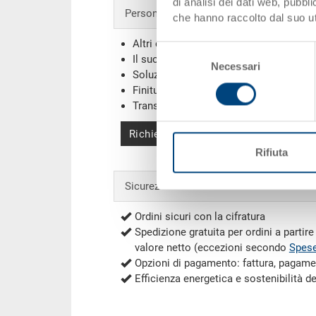
di analisi dei dati web, pubbl
Personalizzazioni - la nostra specialità
che hanno raccolto dal suo uti
Altri colori
Selezione
Il suo logo / etichette
(Esempi)
Necessari
del
Soluzioni individuali
consenso
Finiture
Transponder (RFID) / Barcodes
(Esemp
Richiedi offerta
Rifiuta
Sicurezza & ordini
Ordini sicuri con la cifratura
Spedizione gratuita per ordini a partir
valore netto (eccezioni secondo
Spese
Opzioni di pagamento: fattura, pagame
Efficienza energetica e sostenibilità d