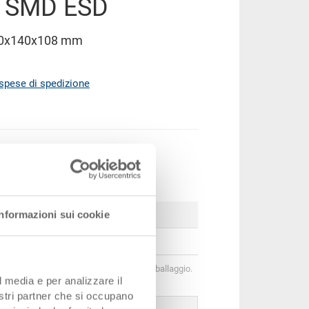
e SMD ESD
00x140x108 mm
spese di spedizione
ere al carrello
zzi
Informazioni sui cookie
Prezzo
CHF 22.60
 di quantità corrispondono alle unità di imballaggio.
l media e per analizzare il
nostri partner che si occupano