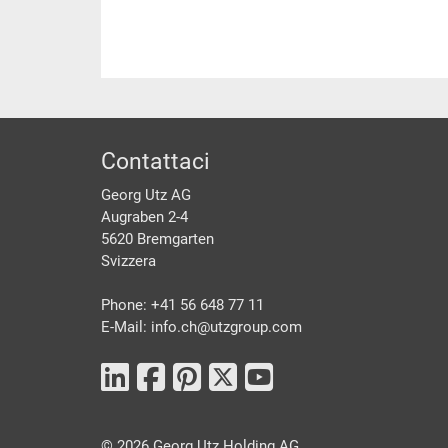
piè di pagine
Contattaci
Georg Utz AG
Augraben 2-4
5620 Bremgarten
Svizzera
Phone: +41 56 648 77 11
E-Mail: info.ch@
utzgroup.com
©
2026
Georg Utz Holding AG