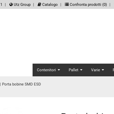
er.meta_nav
11
Utz Group
Catalogo
Confronta prodotti (
0
)
screenreader.main_
Contenitori
Pallet
Varie
Porta bobine SMD ESD