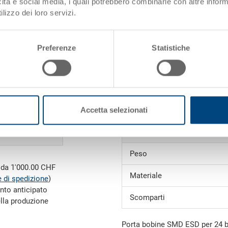
icità e social media, i quali potrebbero combinarle con altre inform
Dati articolo
lizzo dei loro servizi.
Codice
Dimensioni esterne:
Preferenze
Statistiche
Colore:
i)
Richiedi offerta
Accetta selezionati
Dati tecnici
Peso
e da 1'000.00 CHF
Materiale
 di spedizione
)
nto anticipato
Scomparti
ella produzione
Porta bobine SMD ESD per 24 b