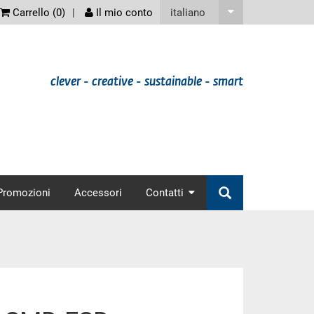
screenreader
italiano
Carrello (
0
)
Il mio conto
clever - creative - sustainable - smart
nav
Promozioni
Accessori
Contatti