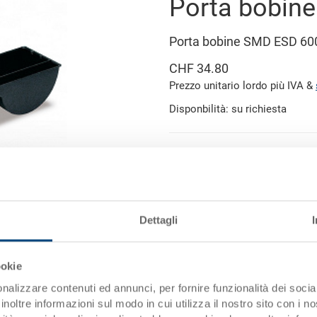
Porta bobin
Porta bobine SMD ESD 6
CHF 34.80
Prezzo unitario lordo più IVA &
Disponbilità: su richiesta
Aggiung
Quantità
Quantità minima ordine: 150 pe
Dettagli
Scaglioni per quantità
immagine simile
da 250 pezzi
ookie
I scaglioni
nalizzare contenuti ed annunci, per fornire funzionalità dei socia
inoltre informazioni sul modo in cui utilizza il nostro sito con i 