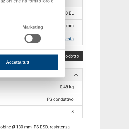
azioni che ha fornito loro o
21-2080 EL
600 x 140 x 108 mm
Marketing
|
Altri colori su richiesta
Confronta prodotto
Accetta tutti
0.48 kg
PS conduttivo
3
obine Ø 180 mm, PS ESD, resistenza