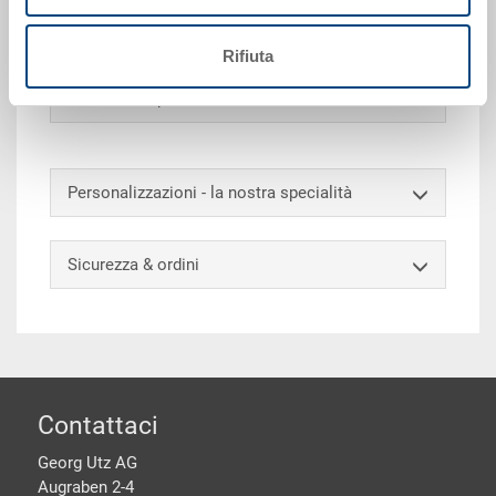
fondo chiuso, senza apertura nel bordo del fondo, 2
pattini longitudinali, impilabile
Rifiuta
Accessori opzionali
Personalizzazioni - la nostra specialità
Sicurezza & ordini
piè di pagine
Contattaci
Georg Utz AG
Augraben 2-4