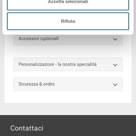
Accetta selezionati
1200x800x160 mm, 5 tubi metallici, piano superiore
chiuso, bordino di contenimento compatibile EHI, 3
pattini longitudinali
Rifiuta
Accessori opzionali
Personalizzazioni - la nostra specialità
Sicurezza & ordini
piè di pagine
Contattaci