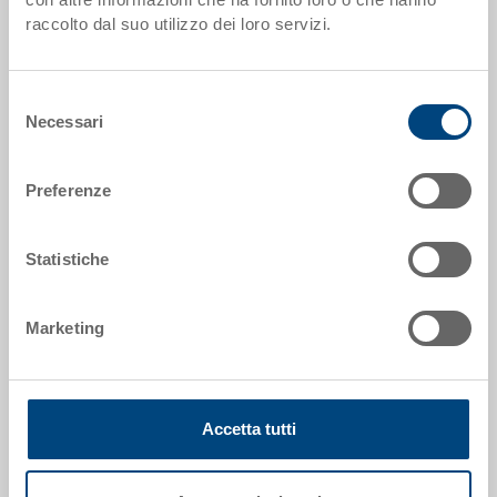
raccolto dal suo utilizzo dei loro servizi.
Dati articolo
Codice
33-1208N-643-0500.0000
Selezione
Necessari
del
Dimensioni esterne:
consenso
1200 x 800 x 160 mm
Preferenze
Colore:
|
Altri colori su richiesta
Statistiche
Marketing
Richiedi offerta
Accetta tutti
Dati tecnici
Pallet igienico UPAL-H, PE, naturale, esterno