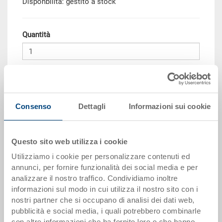
Disponbilità: gestito a stock
Quantità
Aggiungere al carrello
Consenso
Dettagli
Informazioni sui cookie
Scaglioni per quantità
Prezzo
da 10 pezzi
CHF 110.25
Questo sito web utilizza i cookie
da 50 pezzi
CHF 107.95
Utilizziamo i cookie per personalizzare contenuti ed
da 100 pezzi
CHF 104.45
annunci, per fornire funzionalità dei social media e per
analizzare il nostro traffico. Condividiamo inoltre
da 250 pezzi
CHF 102.10
informazioni sul modo in cui utilizza il nostro sito con i
nostri partner che si occupano di analisi dei dati web,
I scaglioni di quantità corrispondono alle unità di imballaggio.
pubblicità e social media, i quali potrebbero combinarle
con altre informazioni che ha fornito loro o che hanno