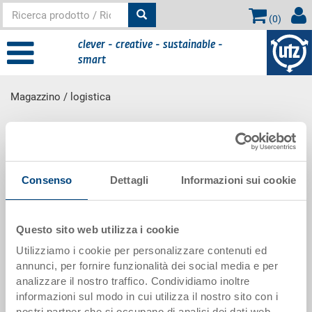
(
0
)
clever - creative - sustainable -
smart
Magazzino / logistica
contenuto principale
Magazzino / logistica
Consenso
Dettagli
Informazioni sui cookie
Tutti i prodotti Utz sono adatti all'utilizzo nello
stoccaggio e nella logistica!
Questo sito web utilizza i cookie
Utilizziamo i cookie per personalizzare contenuti ed
annunci, per fornire funzionalità dei social media e per
analizzare il nostro traffico. Condividiamo inoltre
informazioni sul modo in cui utilizza il nostro sito con i
nostri partner che si occupano di analisi dei dati web,