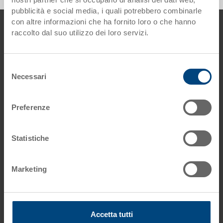
pubblicità e social media, i quali potrebbero combinarle
con altre informazioni che ha fornito loro o che hanno
piè di pagine
Contattaci
raccolto dal suo utilizzo dei loro servizi.
Georg Utz AG
Augraben 2-4
Selezione
5620 Bremgarten
Necessari
del
Svizzera
consenso
Phone: +41 56 648 77 11
Preferenze
E-Mail: info.ch@
utzgroup.com
Statistiche
Marketing
Condizioni generali
Informazioni legali
Protezione dati
Impostazioni dei cookie
Accetta tutti
Condizioni d‘uso