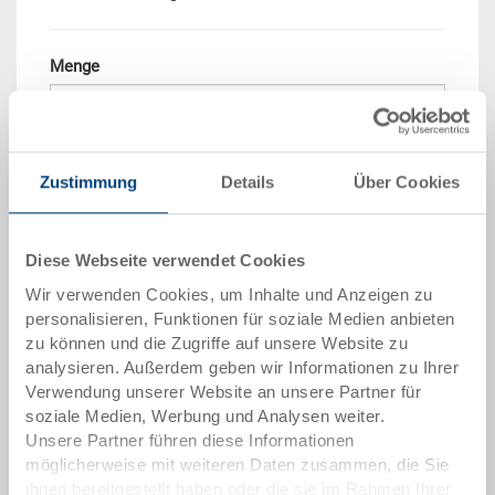
Menge
In den Warenkorb
Zustimmung
Details
Über Cookies
Mengenstaffel
Preis
Diese Webseite verwendet Cookies
ab 10 Stück
CHF 33.80
Wir verwenden Cookies, um Inhalte und Anzeigen zu
ab 50 Stück
CHF 30.80
personalisieren, Funktionen für soziale Medien anbieten
zu können und die Zugriffe auf unsere Website zu
ab 100 Stück
CHF 28.15
analysieren. Außerdem geben wir Informationen zu Ihrer
Verwendung unserer Website an unsere Partner für
ab 250 Stück
CHF 24.40
soziale Medien, Werbung und Analysen weiter.
Unsere Partner führen diese Informationen
Mengenstaffeln entsprechen Verpackungseinheiten.
möglicherweise mit weiteren Daten zusammen, die Sie
ihnen bereitgestellt haben oder die sie im Rahmen Ihrer