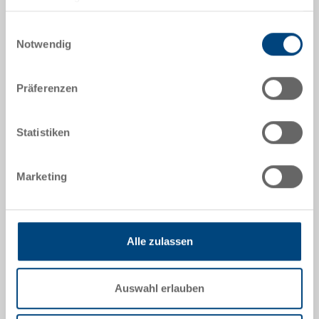
Artikeldaten
Nutzung der Dienste gesammelt haben.
Einwilligungsauswahl
Bestellnummer
Notwendig
89-6-0003
Farbe:
Präferenzen
|
Weitere Farben auf Anfrage
Statistiken
Marketing
Angebot anfordern
Technische Daten
Alle zulassen
Isolationseinlage zu POOLBOX 33, EPS 30, grau, 2-
teilig (Unterteil und Deckel), innen 363x224x185 mm,
Auswahl erlauben
16.5 L, Isolation 30-50 mm