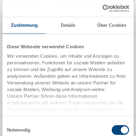
Brutto Einzelpreis zzgl. MwSt. &
Versandkosten
Lieferzeit: Auf Anfrage
Zustimmung
Details
Über Cookies
Menge
Diese Webseite verwendet Cookies
Wir verwenden Cookies, um Inhalte und Anzeigen zu
In den Warenkorb
personalisieren, Funktionen für soziale Medien anbieten
Mindestbestellmenge: 500 Stück
zu können und die Zugriffe auf unsere Website zu
analysieren. Außerdem geben wir Informationen zu Ihrer
Verwendung unserer Website an unsere Partner für
Artikeldaten
soziale Medien, Werbung und Analysen weiter.
Unsere Partner führen diese Informationen
Bestellnummer
möglicherweise mit weiteren Daten zusammen, die Sie
33-1208I-00-00-00 EL.0170
ihnen bereitgestellt haben oder die sie im Rahmen Ihrer
Aussenmasse:
Nutzung der Dienste gesammelt haben.
1200 x 800 x 150 mm
Einwilligungsauswahl
Notwendig
Farbe: