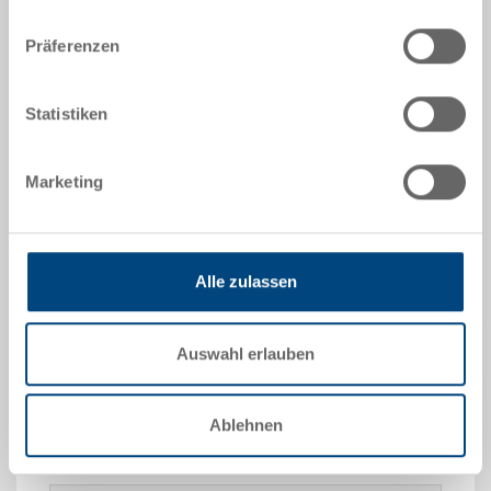
|
Weitere Farben auf Anfrage
Präferenzen
Statistiken
Angebot anfordern
Marketing
Technische Daten
Industriepalette UPAL-I ESD, PP ESD,
Alle zulassen
Oberflächenwiderstand 10^4 -10^10 Ohm, schwarz,
aussen 1200x800x150 mm, ohne Verstärkung,
Oberdeck durchbrochen, ohne Sicherungsrand, 3
Auswahl erlauben
Längskufen
Ablehnen
Sonderanfertigungen - Unser Spezialgebiet