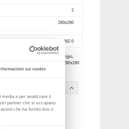
2
280x280
RAKO 3-208Z-0
m, per RAKO 3-208Z-0, PS 4 mm, grigio,
el divisorio 150 mm, 2 scomparti 280x280
Informazioni sui cookie
= 24
l media e per analizzare il
nostri partner che si occupano
azioni che ha fornito loro o