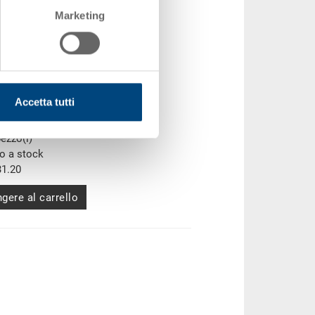
Marketing
fondo chiuso
 400 x 170 mm
Accetta tutti
Z-0.7000.0101
pezzo(i)
to a stock
1.20
gere al carrello