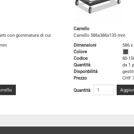
Carrello
tanti con gommatura di cui
Carrello 586x386x135 mm
5 mm
Dimensioni
586 x
Colore
Codice
80-15
Quantità
da 1 
Disponbilità
gesti
Prezzo
CHF 7
rrello
Aggiun
Quantità