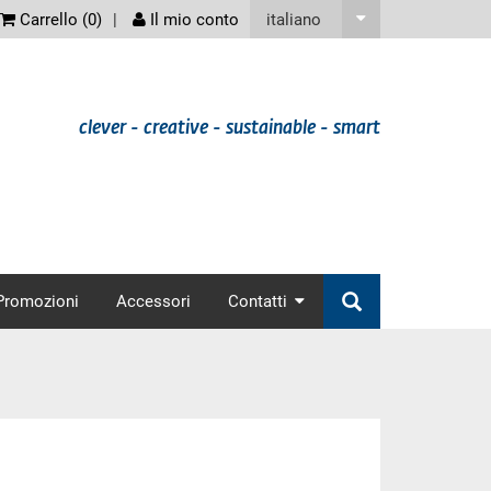
screenreader
italiano
Carrello (
0
)
Il mio conto
clever - creative - sustainable - smart
nav
Promozioni
Accessori
Contatti