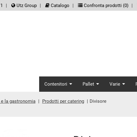
er.meta_nav
11
Utz Group
Catalogo
Confronta prodotti (
0
)
screenreader.main_
Contenitori
Pallet
Varie
e e la gastronomia
Prodotti per catering
Divisore