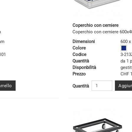
Coperchio con cerniere
m
Coperchio con cerniere 600x4
 mm
Dimensioni
600 x
Colore
101
Codice
3-213
Quantità
da 1 
Disponbilità
gesti
Prezzo
CHF 1
rrello
Aggiun
Quantità