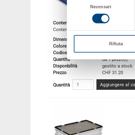
Necessari
del
consenso
Contenitore RAKO
Contenitore impilabile RAKO, fondo chiu
Dimensioni
600 x 400 x 17
Rifiuta
Colore
Codice
3-208Z-0.5010.0
Quantità
da 1 pezzo(i)
Disponbilità
gestito a stock
Prezzo
CHF 31.20
Aggiungere al ca
Quantità