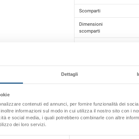
Scomparti
Dimensioni
scomparti
Adatto per
Divisore per piatti Ø 250-280 m
esterno 556x356 mm, altezza d
Dettagli
mm, quantità di piatti ca. 2x12 
ookie
nalizzare contenuti ed annunci, per fornire funzionalità dei socia
inoltre informazioni sul modo in cui utilizza il nostro sito con i 
icità e social media, i quali potrebbero combinarle con altre inform
lizzo dei loro servizi.