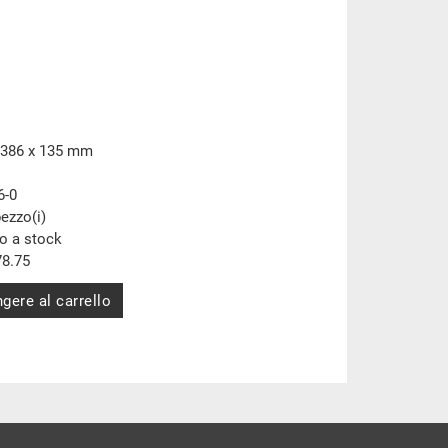
 386 x 135 mm
6-0
pezzo(i)
to a stock
8.75
gere al carrello