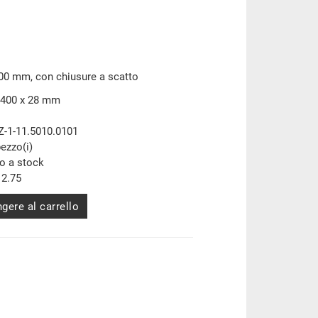
00 mm, con chiusure a scatto
 400 x 28 mm
Z-1-11.5010.0101
pezzo(i)
to a stock
2.75
gere al carrello