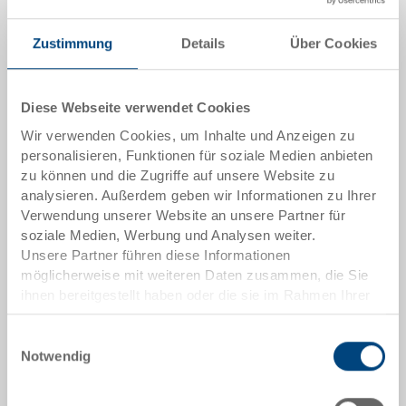
Anmelden
* Pflichtfelder
Zustimmung
Details
Über Cookies
Diese Webseite verwendet Cookies
Sichere Bestellung mit Verschlüsselung
Wir verwenden Cookies, um Inhalte und Anzeigen zu
Versandkostenfrei ab 1'000.- CHF
personalisieren, Funktionen für soziale Medien anbieten
Nettowarenwert (Ausnahmen siehe
zu können und die Zugriffe auf unsere Website zu
Versandkosten
)
analysieren. Außerdem geben wir Informationen zu Ihrer
Schnelle Lieferung
Verwendung unserer Website an unsere Partner für
Zahlung per Rechnung, Vorauskasse
soziale Medien, Werbung und Analysen weiter.
Unsere Partner führen diese Informationen
möglicherweise mit weiteren Daten zusammen, die Sie
ihnen bereitgestellt haben oder die sie im Rahmen Ihrer
Fragen zur Bestellung?
Nutzung der Dienste gesammelt haben.
Wir helfen Ihnen gerne weiter – Rufen Sie uns an:
Einwilligungsauswahl
Hotline: +41 (0) 56 648 7948
Notwendig