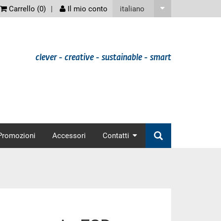
screenreader
italiano
Carrello (
0
)
Il mio conto
clever - creative - sustainable - smart
nav
Promozioni
Accessori
Contatti