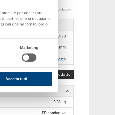
 di quantità corrispondono alle unità di imballaggio.
l media e per analizzare il
nostri partner che si occupano
azioni che ha fornito loro o
3-213Z-0 EL.0170
600 x 400 x 28 mm
Marketing
|
Altri colori su richiesta
Confronta prodotto
Accetta tutti
0.81 kg
PP conduttivo