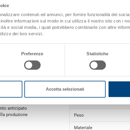
ookie
I scaglioni
nalizzare contenuti ed annunci, per fornire funzionalità dei socia
inoltre informazioni sul modo in cui utilizza il nostro sito con i 
icità e social media, i quali potrebbero combinarle con altre inform
Dati articolo
lizzo dei loro servizi.
Codice
i)
Dimensioni esterne:
Preferenze
Statistiche
Colore:
Richiedi offerta
Accetta selezionati
e da 1'000.00 CHF
 di spedizione
)
Dati tecnici
nto anticipato
ella produzione
Peso
Materiale