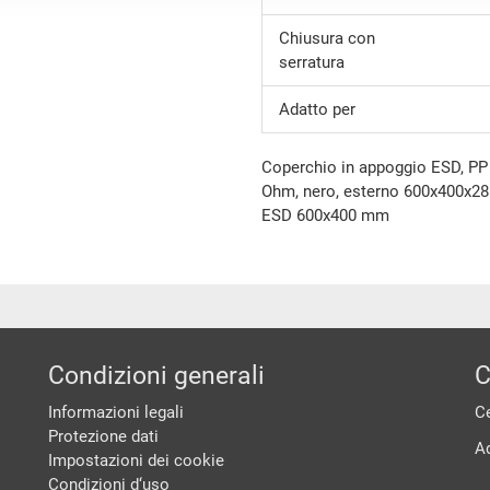
Chiusura con
serratura
Adatto per
Coperchio in appoggio ESD, PP 
Ohm, nero, esterno 600x400x28
ESD 600x400 mm
Condizioni generali
C
Informazioni legali
Ce
Protezione dati
A
Impostazioni dei cookie
Condizioni d‘uso