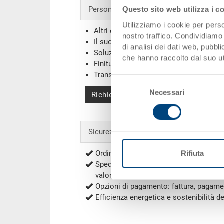
Personalizzazioni - la nostra specialità
Questo sito web utilizza i c
Utilizziamo i cookie per perso
Altri colori
nostro traffico. Condividiamo 
Il suo logo / etichette
(Esempi)
di analisi dei dati web, pubbl
Soluzioni individuali
che hanno raccolto dal suo uti
Finiture
Transponder (RFID) / Barcodes
(Esemp
Selezione
Necessari
del
Richiedi offerta
consenso
Sicurezza & ordini
Ordini sicuri con la cifratura
Rifiuta
Spedizione gratuita per ordini a partir
valore netto (eccezioni secondo
Spese
Opzioni di pagamento: fattura, pagame
Efficienza energetica e sostenibilità d