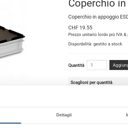
Coperchio i
Coperchio in appoggio E
CHF 19.55
Prezzo unitario lordo più IVA &
Disponbilità: gestito a stock
Aggiung
Quantità
Scaglioni per quantità
da 10 pezzi
immagine simile
da 50 pezzi
Dettagli
da 100 pezzi
da 250 pezzi