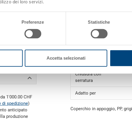
lizzo dei loro servizi.
Richiedi offerta
Preferenze
Statistiche
Dati tecnici
i)
Peso
Accetta selezionati
Materiale
Chiusura con
serratura
Adatto per
e da 1'000.00 CHF
 di spedizione
)
Coperchio in appoggio, PP, gri
nto anticipato
ella produzione