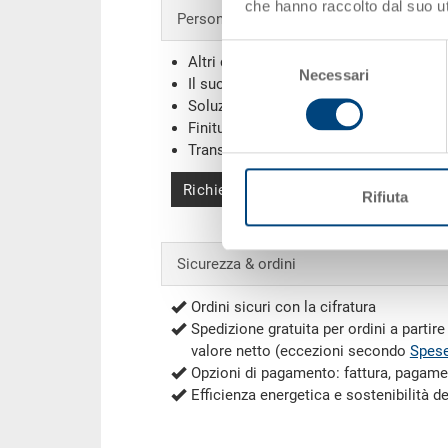
che hanno raccolto dal suo uti
Personalizzazioni - la nostra specialità
Selezione
Altri colori
Necessari
del
Il suo logo / etichette
(Esempi)
consenso
Soluzioni individuali
Finiture
Transponder (RFID) / Barcodes
(Esemp
Richiedi offerta
Rifiuta
Sicurezza & ordini
Ordini sicuri con la cifratura
Spedizione gratuita per ordini a partir
valore netto (eccezioni secondo
Spese
Opzioni di pagamento: fattura, pagame
Efficienza energetica e sostenibilità d