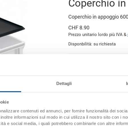
Coperchio in
Coperchio in appoggio 6
CHF 8.90
Prezzo unitario lordo più IVA &
Disponbilità: su richiesta
Aggiung
Quantità
Quantità minima ordine: 500 pe
Dettagli
Dati articolo
immagine simile
Codice
ookie
nalizzare contenuti ed annunci, per fornire funzionalità dei socia
Dimensioni esterne:
inoltre informazioni sul modo in cui utilizza il nostro sito con i 
icità e social media, i quali potrebbero combinarle con altre inform
Colore: