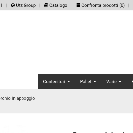
er.meta_nav
11
Utz Group
Catalogo
Confronta prodotti (
0
)
screenreader.main_
Contenitori
Pallet
Varie
rchio in appoggio