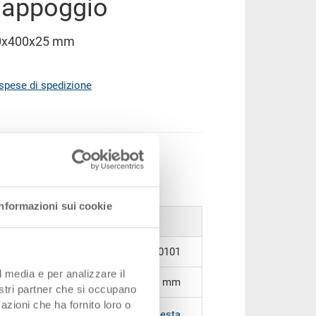
 appoggio
00x400x25 mm
spese di spedizione
ere al carrello
zzi
Informazioni sui cookie
31-6403-0.7010.0101
l media e per analizzare il
600 x 400 x 25 mm
nostri partner che si occupano
azioni che ha fornito loro o
|
Altri colori su richiesta