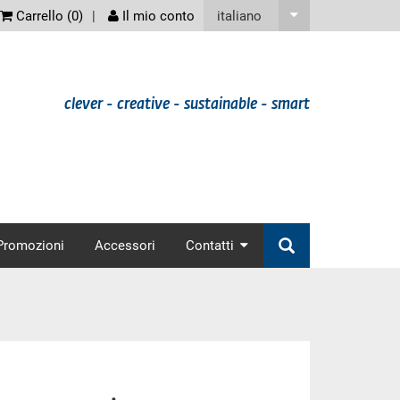
screenreader
italiano
Carrello (
0
)
Il mio conto
clever - creative - sustainable - smart
nav
Promozioni
Accessori
Contatti