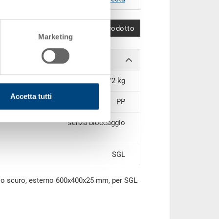
Confronta prodotto
Marketing
0.72 kg
Accetta tutti
PP
senza bloccaggio
SGL
gio scuro, esterno 600x400x25 mm, per SGL