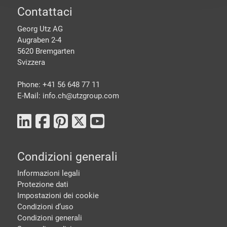
piè di pagine
Contattaci
Georg Utz AG
Augraben 2-4
5620 Bremgarten
Svizzera
Phone: +41 56 648 77 11
E-Mail: info.ch@
utzgroup.com
Condizioni generali
Informazioni legali
Protezione dati
Impostazioni dei cookie
Condizioni d‘uso
Condizioni generali