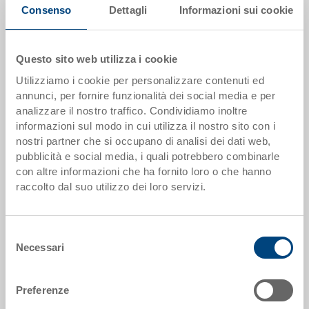
Consenso
Dettagli
Informazioni sui cookie
Quantità
Questo sito web utilizza i cookie
Aggiungere al carrello
Utilizziamo i cookie per personalizzare contenuti ed
annunci, per fornire funzionalità dei social media e per
Quantità minima ordine: 1000 pezzi
analizzare il nostro traffico. Condividiamo inoltre
informazioni sul modo in cui utilizza il nostro sito con i
Dati articolo
nostri partner che si occupano di analisi dei dati web,
pubblicità e social media, i quali potrebbero combinarle
Codice
con altre informazioni che ha fornito loro o che hanno
41-32.P300
raccolto dal suo utilizzo dei loro servizi.
Dimensioni esterne:
300 x 200 mm
Selezione
Necessari
del
Colore:
consenso
|
Altri colori su richiesta
Preferenze