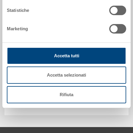
Statistiche
Richiedi offerta
Marketing
Dati tecnici
Coperchio per contenitore GALIA, PP, rosso mattone,
Accetta tutti
esterno 300x200 mm
Accetta selezionati
Personalizzazioni - la nostra specialità
Rifiuta
Sicurezza & ordini