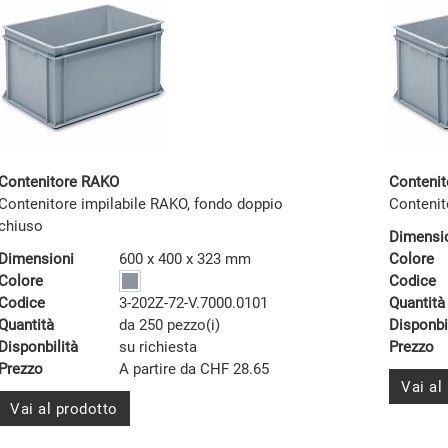
Contenitore RAKO
Conteni
Contenitore impilabile RAKO, fondo doppio
Contenit
chiuso
Dimensi
Dimensioni
600 x 400 x 323 mm
Colore
Colore
Codice
Codice
3-202Z-72-V.7000.0101
Quantità
Quantità
da 250 pezzo(i)
Disponbi
Disponbilità
su richiesta
Prezzo
Prezzo
A partire da CHF 28.65
Vai al
Vai al prodotto