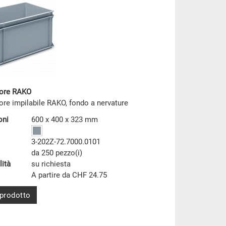
tore RAKO
ore impilabile RAKO, fondo a nervature
oni
600 x 400 x 323 mm
3-202Z-72.7000.0101
da 250 pezzo(i)
lità
su richiesta
A partire da CHF 24.75
 prodotto