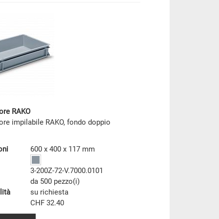
tore RAKO
ore impilabile RAKO, fondo doppio
oni
600 x 400 x 117 mm
3-200Z-72-V.7000.0101
da 500 pezzo(i)
lità
su richiesta
CHF 32.40