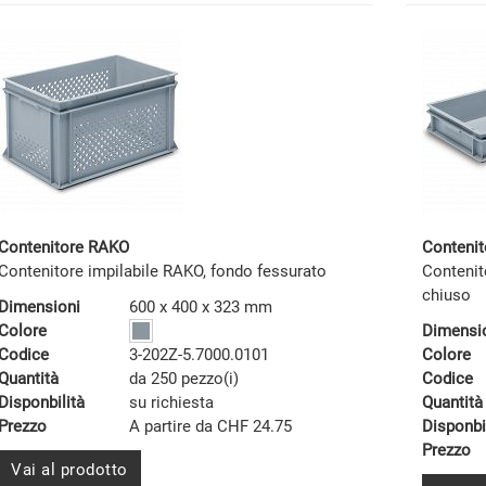
Contenitore RAKO
Conteni
Contenitore impilabile RAKO, fondo fessurato
Contenit
chiuso
Dimensioni
600 x 400 x 323 mm
Colore
Dimensi
Codice
3-202Z-5.7000.0101
Colore
Quantità
da 250 pezzo(i)
Codice
Disponbilità
su richiesta
Quantità
Prezzo
A partire da CHF 24.75
Disponbi
Prezzo
Vai al prodotto