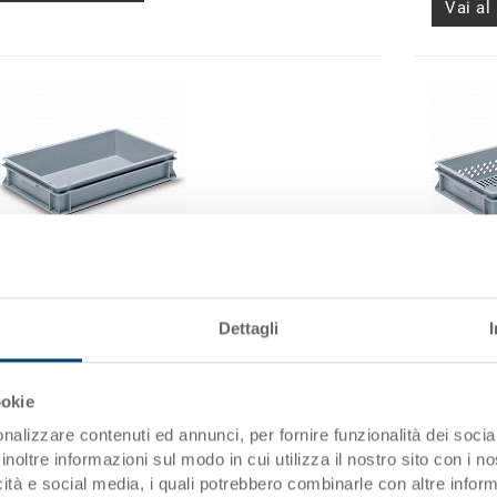
Vai al
Contenitore RAKO
Conteni
Contenitore impilabile RAKO, fondo a nervature
Contenit
Dettagli
Dimensioni
600 x 400 x 117 mm
Dimensi
Colore
Colore
ookie
Codice
3-200Z-72.7000.0101
Codice
nalizzare contenuti ed annunci, per fornire funzionalità dei socia
Quantità
da 500 pezzo(i)
Quantità
inoltre informazioni sul modo in cui utilizza il nostro sito con i 
Disponbilità
su richiesta
Disponbi
icità e social media, i quali potrebbero combinarle con altre inform
Prezzo
CHF 26.45
Prezzo