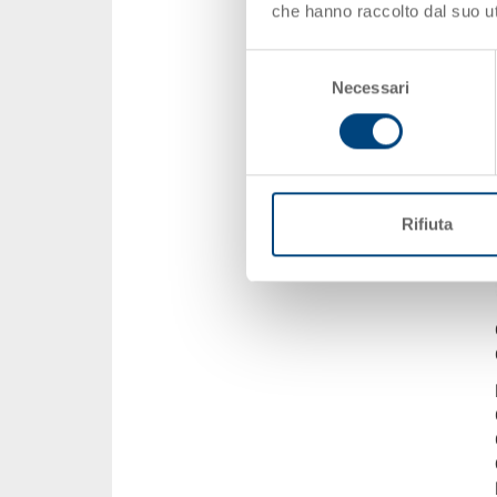
che hanno raccolto dal suo uti
Selezione
Necessari
del
consenso
Rifiuta