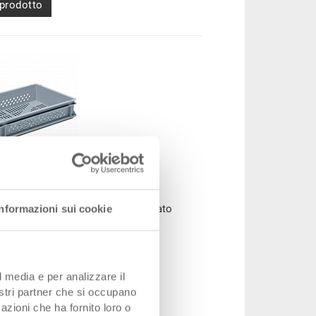
 prodotto
tore RAKO
ore impilabile RAKO, fondo fessurato
Informazioni sui cookie
oni
600 x 400 x 117 mm
3-200Z-5.7000.0101
l media e per analizzare il
da 250 pezzo(i)
nostri partner che si occupano
lità
su richiesta
azioni che ha fornito loro o
A partire da CHF 17.20