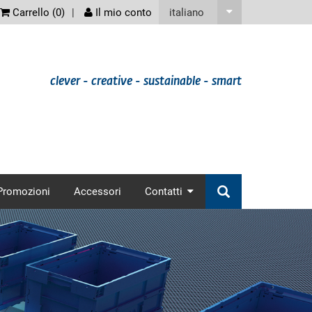
screenreader
italiano
Carrello (
0
)
Il mio conto
clever - creative - sustainable - smart
nav
Promozioni
Accessori
Contatti