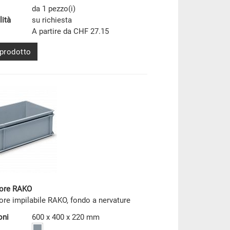
da 1 pezzo(i)
lità
su richiesta
A partire da CHF 27.15
 prodotto
tore RAKO
ore impilabile RAKO, fondo a nervature
oni
600 x 400 x 220 mm