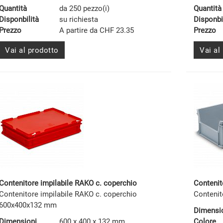
Quantità
da 250 pezzo(i)
Quantità
Disponbilità
su richiesta
Disponbi
Prezzo
A partire da CHF 23.35
Prezzo
Vai al prodotto
Vai al
Contenitore impilabile RAKO c. coperchio
Conteni
Contenitore impilabile RAKO c. coperchio
Contenit
600x400x132 mm
Dimensi
Dimensioni
600 x 400 x 132 mm
Colore