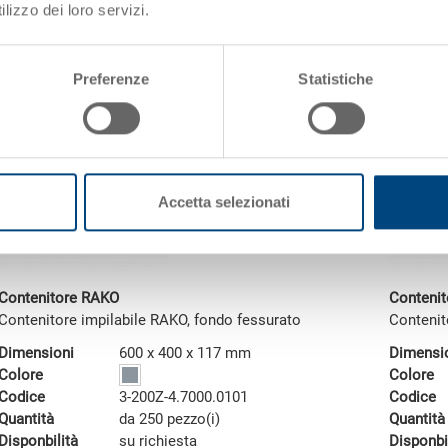
lizzo dei loro servizi.
Vai al prodotto
Vai al
Preferenze
Statistiche
Accetta selezionati
Contenitore RAKO
Conteni
Contenitore impilabile RAKO, fondo fessurato
Contenit
Dimensioni
600 x 400 x 117 mm
Dimensi
Colore
Colore
Codice
3-200Z-4.7000.0101
Codice
Quantità
da 250 pezzo(i)
Quantità
Disponbilità
su richiesta
Disponbi