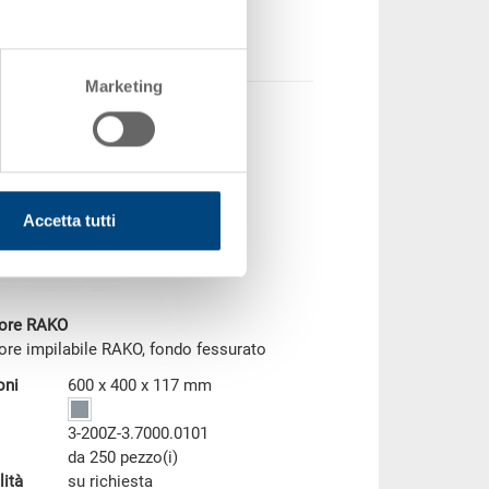
 prodotto
Marketing
Accetta tutti
tore RAKO
ore impilabile RAKO, fondo fessurato
oni
600 x 400 x 117 mm
3-200Z-3.7000.0101
da 250 pezzo(i)
lità
su richiesta