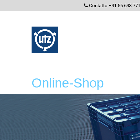
screenread
Contatto +41 56 648 77
Online-Shop