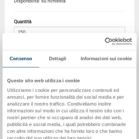
Disponbilità: su richiesta
Quantità
Aggiungere al carrello
Quantità minima ordine: 250 pezzi
Consenso
Dettagli
Informazioni sui cookie
Scaglioni per quantità
Prezzo
Questo sito web utilizza i cookie
da 250 pezzi
CHF 15.75
Utilizziamo i cookie per personalizzare contenuti ed
annunci, per fornire funzionalità dei social media e per
I scaglioni di quantità corrispondono alle unità di imballaggio.
analizzare il nostro traffico. Condividiamo inoltre
informazioni sul modo in cui utilizza il nostro sito con i
Dati articolo
nostri partner che si occupano di analisi dei dati web,
pubblicità e social media, i quali potrebbero combinarle
Codice
con altre informazioni che ha fornito loro o che hanno
3-6406-45.7000.0101
raccolto dal suo utilizzo dei loro servizi.