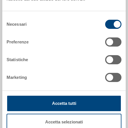
Dimensioni esterne:
600 x 400 x 78 mm
Selezione
Necessari
del
Colore:
consenso
RAL 7001 |
Altri colori su richiesta
Preferenze
Statistiche
Richiedi offerta
Marketing
Dati tecnici
Grazie alla sua capacità di carico, il contenitore
Accetta tutti
impilabile RAKO è ideale per trasporto e stoccaggio.
Inoltre, questo eurocontenitore universale può essere
impilato con o senza coperchio (dimensioni
Accetta selezionati
contenitore compatibili con europallet). Infine, può