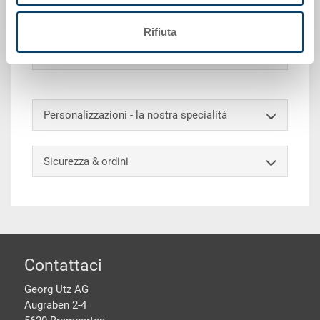
essere contrassegnato e suddiviso su richiesta.
Rifiuta
Accessori opzionali
Personalizzazioni - la nostra specialità
Sicurezza & ordini
piè di pagine
Contattaci
Georg Utz AG
Augraben 2-4