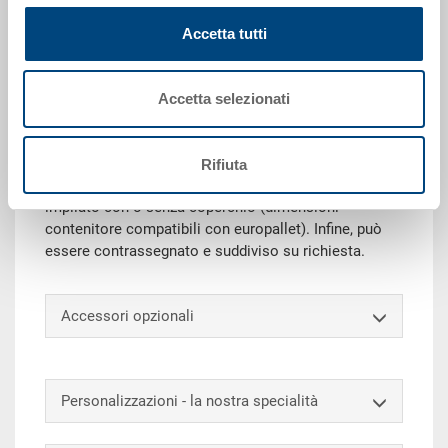
Richiedi offerta
Accetta tutti
Dati tecnici
Accetta selezionati
Grazie alla sua capacità di carico, il contenitore
impilabile RAKO è ideale per trasporto e stoccaggio.
Rifiuta
Inoltre, questo eurocontenitore universale può essere
impilato con o senza coperchio (dimensioni
contenitore compatibili con europallet). Infine, può
essere contrassegnato e suddiviso su richiesta.
Accessori opzionali
Personalizzazioni - la nostra specialità