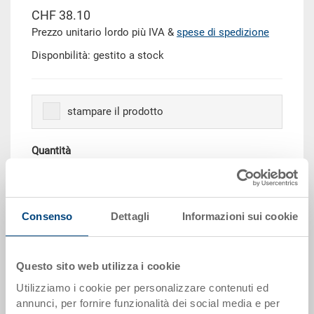
CHF 38.10
Prezzo unitario lordo più IVA &
spese di spedizione
Disponbilità: gestito a stock
stampare il prodotto
Quantità
Aggiungere al carrello
Consenso
Dettagli
Informazioni sui cookie
Scaglioni per quantità
Prezzo
Questo sito web utilizza i cookie
da 10 pezzi
CHF 34.30
Utilizziamo i cookie per personalizzare contenuti ed
annunci, per fornire funzionalità dei social media e per
da 50 pezzi
CHF 31.25