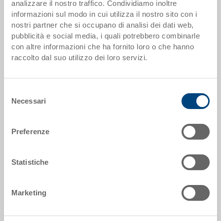
analizzare il nostro traffico. Condividiamo inoltre
informazioni sul modo in cui utilizza il nostro sito con i
da 100 pezzi
CHF 28.60
nostri partner che si occupano di analisi dei dati web,
da 250 pezzi
CHF 24.75
pubblicità e social media, i quali potrebbero combinarle
con altre informazioni che ha fornito loro o che hanno
I scaglioni di quantità corrispondono alle unità di imballaggio.
raccolto dal suo utilizzo dei loro servizi.
Dati articolo
Selezione
Necessari
del
Codice
consenso
3-6426N-1.7000.0101
Preferenze
Dimensioni esterne:
600 x 400 x 278 mm
Statistiche
Colore:
RAL 7001 |
Altri colori su richiesta
Marketing