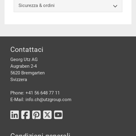
Sicurezza & ordini
piè di pagine
Contattaci
Georg Utz AG
Augraben 2-4
5620 Bremgarten
Svizzera
Phone: +41 56 648 77 11
E-Mail: info.ch@
utzgroup.com