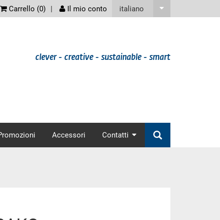
screenreader
italiano
Carrello (
0
)
Il mio conto
clever - creative - sustainable - smart
nav
Promozioni
Accessori
Contatti