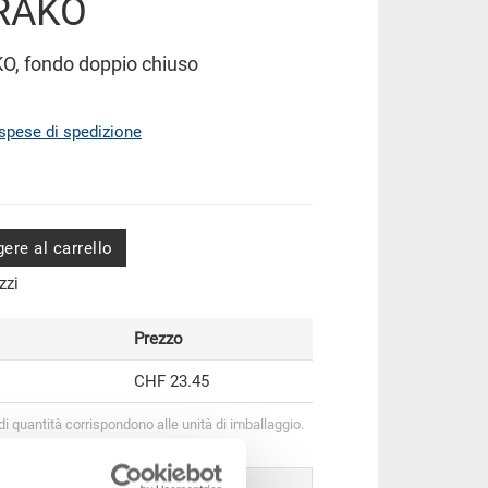
 RAKO
KO, fondo doppio chiuso
spese di spedizione
ere al carrello
zzi
Prezzo
CHF 23.45
 di quantità corrispondono alle unità di imballaggio.