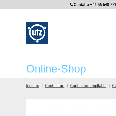
screenread
Contatto +41 56 648 77
Online-Shop
Indietro
Contenitori
Contenitori impilabili
Co
contenuto principale