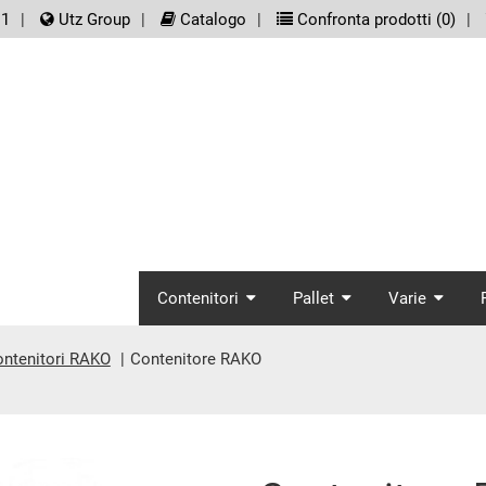
er.meta_nav
11
Utz Group
Catalogo
Confronta prodotti (
0
)
screenreader.main_
Contenitori
Pallet
Varie
ntenitori RAKO
Contenitore RAKO