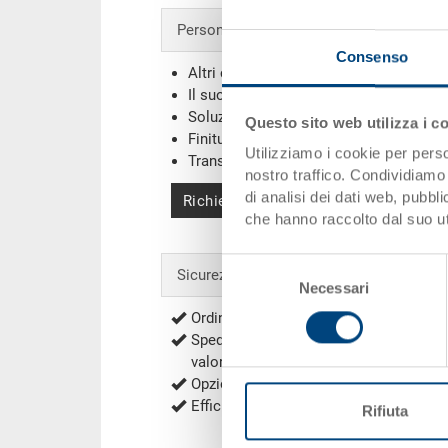
Personalizzazioni - la nostra specialità
Consenso
Altri colori
Il suo logo / etichette
(Esempi)
Soluzioni individuali
Questo sito web utilizza i c
Finiture
Utilizziamo i cookie per perso
Transponder (RFID) / Barcodes
(Esemp
nostro traffico. Condividiamo 
di analisi dei dati web, pubbl
Richiedi offerta
che hanno raccolto dal suo uti
Selezione
Sicurezza & ordini
Necessari
del
consenso
Ordini sicuri con la cifratura
Spedizione gratuita per ordini a partir
valore netto (eccezioni secondo
Spese
Opzioni di pagamento: fattura, pagame
Efficienza energetica e sostenibilità d
Rifiuta