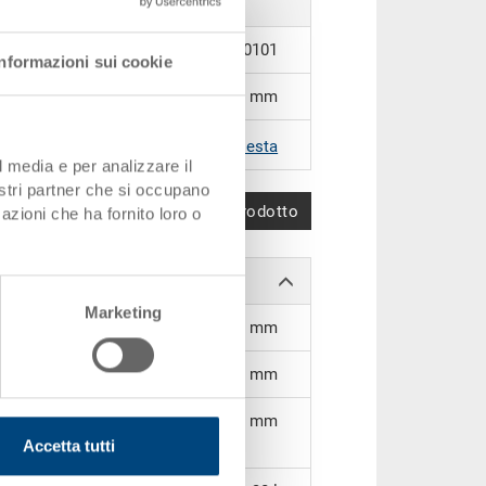
3-308Z-72-V.7000.0101
Informazioni sui cookie
600 x 400 x 170 mm
RAL 7001 |
Altri colori su richiesta
l media e per analizzare il
nostri partner che si occupano
Confronta prodotto
azioni che ha fornito loro o
Marketing
558 x 358 x 151 mm
138 mm
155 mm
Accetta tutti