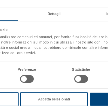
Dati articolo
Codice
Dettagli
Dimensioni esterne:
ookie
Colore:
nalizzare contenuti ed annunci, per fornire funzionalità dei socia
i)
inoltre informazioni sul modo in cui utilizza il nostro sito con i 
Richiedi offerta
icità e social media, i quali potrebbero combinarle con altre inform
lizzo dei loro servizi.
Dati tecnici
Preferenze
Statistiche
Dimensioni interne
e da 1'000.00 CHF
Altezza effettiva
 di spedizione
)
nto anticipato
Altezza di
ella produzione
impilamento
Accetta selezionati