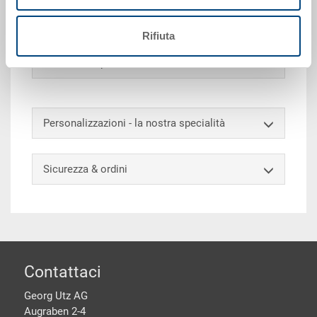
pareti chiuse, fondo chiuso, 2 impugnature a
conchiglia, etichetta EAN
Rifiuta
Accessori opzionali
Personalizzazioni - la nostra specialità
Sicurezza & ordini
piè di pagine
Contattaci
Georg Utz AG
Augraben 2-4