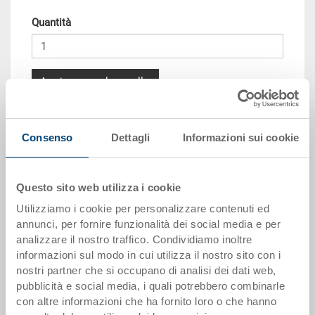
Quantità
Aggiungere al carrello
Scaglioni per quantità
Prezzo
Consenso
Dettagli
Informazioni sui cookie
da 10 pezzi
CHF 17.45
da 50 pezzi
CHF 15.90
Questo sito web utilizza i cookie
da 100 pezzi
CHF 14.55
Utilizziamo i cookie per personalizzare contenuti ed
annunci, per fornire funzionalità dei social media e per
da 250 pezzi
CHF 12.60
analizzare il nostro traffico. Condividiamo inoltre
informazioni sul modo in cui utilizza il nostro sito con i
I scaglioni di quantità corrispondono alle unità di imballaggio.
nostri partner che si occupano di analisi dei dati web,
pubblicità e social media, i quali potrebbero combinarle
con altre informazioni che ha fornito loro o che hanno
Dati articolo