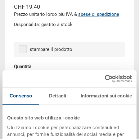
CHF 19.40
Prezzo unitario lordo più IVA &
spese di spedizione
Disponbilità: gestito a stock
stampare il prodotto
Quantità
Aggiungere al carrello
Consenso
Dettagli
Informazioni sui cookie
Scaglioni per quantità
Prezzo
Questo sito web utilizza i cookie
da 10 pezzi
CHF 17.45
Utilizziamo i cookie per personalizzare contenuti ed
annunci, per fornire funzionalità dei social media e per
da 50 pezzi
CHF 15.90