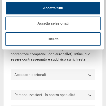
Richiedi offerta
Accetta tutti
Dati tecnici
Accetta selezionati
Grazie alla sua capacità di carico, il contenitore
impilabile RAKO è ideale per trasporto e stoccaggio.
Rifiuta
Inoltre, questo eurocontenitore universale può essere
impilato con o senza coperchio (dimensioni
contenitore compatibili con europallet). Infine, può
essere contrassegnato e suddiviso su richiesta.
Accessori opzionali
Personalizzazioni - la nostra specialità