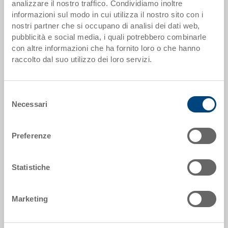
analizzare il nostro traffico. Condividiamo inoltre
informazioni sul modo in cui utilizza il nostro sito con i
da 100 pezzi
CHF 14.55
nostri partner che si occupano di analisi dei dati web,
da 250 pezzi
CHF 12.60
pubblicità e social media, i quali potrebbero combinarle
con altre informazioni che ha fornito loro o che hanno
I scaglioni di quantità corrispondono alle unità di imballaggio.
raccolto dal suo utilizzo dei loro servizi.
Dati articolo
Selezione
Necessari
del
Codice
consenso
3-204Z-0.7000.0101
Preferenze
Dimensioni esterne:
400 x 300 x 220 mm
Statistiche
Colore:
RAL 7001 |
Altri colori su richiesta
Marketing