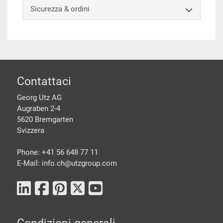
Sicurezza & ordini
piè di pagine
Contattaci
Georg Utz AG
Augraben 2-4
5620 Bremgarten
Svizzera
Phone: +41 56 648 77 11
E-Mail: info.ch@
utzgroup.com