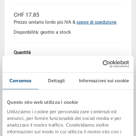
CHF 17.85
Prezzo unitario lordo più IVA &
spese di spedizione
Disponbilità: gestito a stock
Quantità
Aggiungere al carrello
Consenso
Dettagli
Informazioni sui cookie
Scaglioni per quantità
Prezzo
Questo sito web utilizza i cookie
da 10 pezzi
CHF 16.05
Utilizziamo i cookie per personalizzare contenuti ed
annunci, per fornire funzionalità dei social media e per
da 50 pezzi
CHF 14.65
analizzare il nostro traffico. Condividiamo inoltre
informazioni sul modo in cui utilizza il nostro sito con i
da 100 pezzi
CHF 13.40