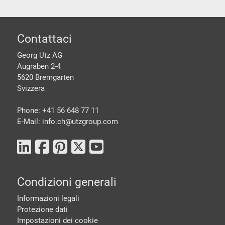
piè di pagine
Contattaci
Georg Utz AG
Augraben 2-4
5620 Bremgarten
Svizzera
Phone: +41 56 648 77 11
E-Mail: info.ch@
utzgroup.com
Condizioni generali
Informazioni legali
Protezione dati
Impostazioni dei cookie