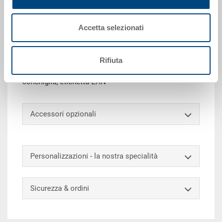
Dati tecnici
Accetta selezionati
Contenitore RAKO Oeco-Line, PP UIC, grigio scuro,
esterno 400x300x170 mm, interno 358x258x166 mm,
Rifiuta
15.0 l, pareti chiuse, fondo chiuso, 2 impugnature a
conchiglia, etichetta EAN
Accessori opzionali
Personalizzazioni - la nostra specialità
Sicurezza & ordini