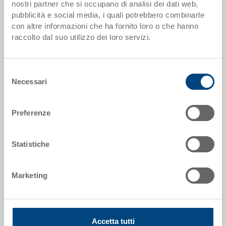
nostri partner che si occupano di analisi dei dati web,
da 250 pezzi
CHF 11.60
pubblicità e social media, i quali potrebbero combinarle
con altre informazioni che ha fornito loro o che hanno
I scaglioni di quantità corrispondono alle unità di imballaggio.
raccolto dal suo utilizzo dei loro servizi.
Dati articolo
Selezione
Necessari
del
Codice
consenso
3-207Z-0 R.7010.R102
Preferenze
Dimensioni esterne:
400 x 300 x 170 mm
Statistiche
Colore:
|
Altri colori su richiesta
Marketing
Richiedi offerta
Accetta tutti