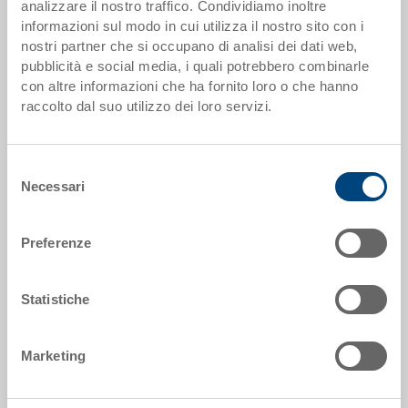
analizzare il nostro traffico. Condividiamo inoltre
informazioni sul modo in cui utilizza il nostro sito con i
da 100 pezzi
CHF 13.40
nostri partner che si occupano di analisi dei dati web,
da 250 pezzi
CHF 11.60
pubblicità e social media, i quali potrebbero combinarle
con altre informazioni che ha fornito loro o che hanno
I scaglioni di quantità corrispondono alle unità di imballaggio.
raccolto dal suo utilizzo dei loro servizi.
Dati articolo
Selezione
Necessari
del
Codice
consenso
3-207Z-0.7000.0101
Preferenze
Dimensioni esterne:
400 x 300 x 170 mm
Statistiche
Colore:
RAL 7001 |
Altri colori su richiesta
Marketing