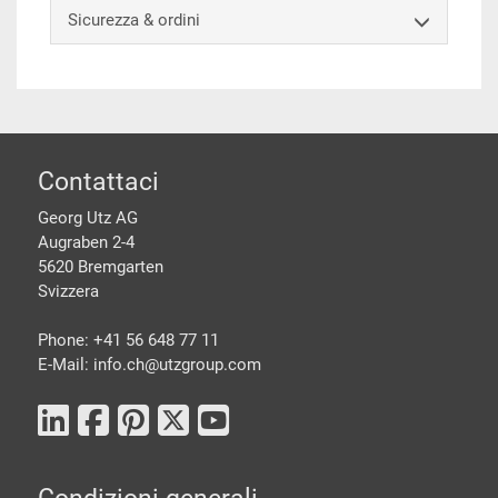
Sicurezza & ordini
piè di pagine
Contattaci
Georg Utz AG
Augraben 2-4
5620 Bremgarten
Svizzera
Phone: +41 56 648 77 11
E-Mail: info.ch@
utzgroup.com