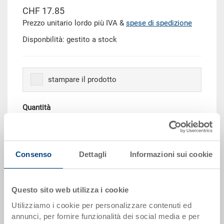
CHF 17.85
Prezzo unitario lordo più IVA &
spese di spedizione
Disponbilità: gestito a stock
stampare il prodotto
Quantità
Aggiungere al carrello
Consenso
Dettagli
Informazioni sui cookie
Scaglioni per quantità
Prezzo
Questo sito web utilizza i cookie
da 10 pezzi
CHF 16.05
Utilizziamo i cookie per personalizzare contenuti ed
annunci, per fornire funzionalità dei social media e per
da 50 pezzi
CHF 14.65