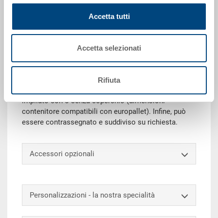
Richiedi offerta
Accetta tutti
Dati tecnici
Accetta selezionati
Grazie alla sua capacità di carico, il contenitore
impilabile RAKO è ideale per trasporto e stoccaggio.
Rifiuta
Inoltre, questo eurocontenitore universale può essere
impilato con o senza coperchio (dimensioni
contenitore compatibili con europallet). Infine, può
essere contrassegnato e suddiviso su richiesta.
Accessori opzionali
Personalizzazioni - la nostra specialità