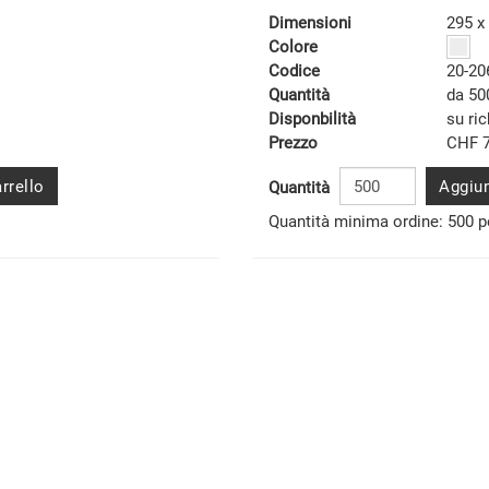
Dimensioni
295 x
Colore
Codice
20-20
Quantità
da 50
Disponbilità
su ri
Prezzo
CHF 7
rrello
Aggiun
Quantità
Quantità minima ordine: 500 p