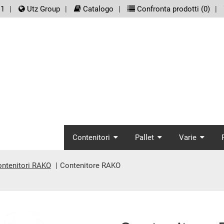
er.meta_nav
11
Utz Group
Catalogo
Confronta prodotti (
0
)
screenreader.main_
Contenitori
Pallet
Varie
ntenitori RAKO
Contenitore RAKO