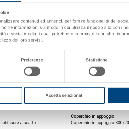
Grazie alla sua capacità di cari
ookie
per trasporto e stoccaggio. Ino
nalizzare contenuti ed annunci, per fornire funzionalità dei socia
essere impilato con o senza co
inoltre informazioni sul modo in cui utilizza il nostro sito con i 
compatibili con europallet). In
icità e social media, i quali potrebbero combinarle con altre inform
su richiesta.
lizzo dei loro servizi.
Preferenze
Statistiche
Accetta selezionati
Coperchio in appoggio
 chiusure a scatto
Coperchio in appoggio 300x2