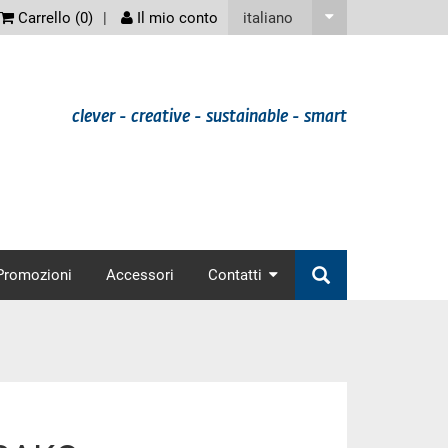
screenreader
italiano
Carrello (
0
)
Il mio conto
clever - creative - sustainable - smart
nav
Promozioni
Accessori
Contatti