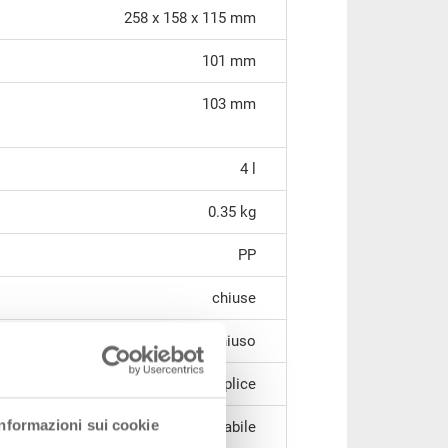
258 x 158 x 115 mm
101 mm
103 mm
4 l
0.35 kg
PP
chiuse
chiuso
impugnatura semplice
Informazioni sui cookie
impilabile