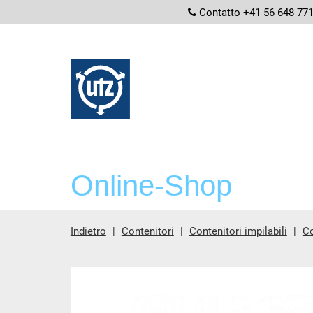
screenread
Contatto +41 56 648 77
Online-Shop
Indietro
Contenitori
Contenitori impilabili
Co
contenuto principale