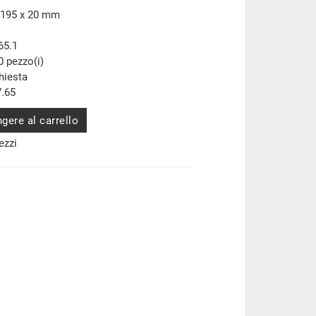
 195 x 20 mm
65.1
0 pezzo(i)
chiesta
.65
gere al carrello
ezzi