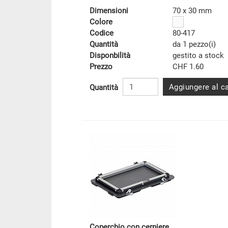
Dimensioni
70 x 30 mm
Colore
Codice
80-417
Quantità
da 1 pezzo(i)
Disponbilità
gestito a stock
Prezzo
CHF 1.60
Aggiungere al ca
Quantità
Coperchio con cerniere