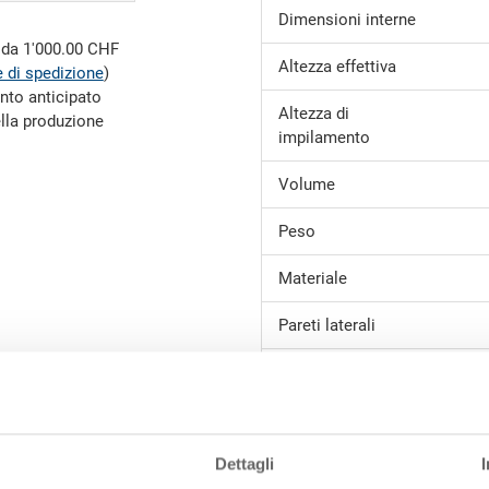
Dimensioni interne
e da 1'000.00 CHF
Altezza effettiva
 di spedizione
)
nto anticipato
Altezza di
ella produzione
impilamento
Volume
Peso
Materiale
Pareti laterali
Fondo
Impugnature
Dettagli
Variante di sistema