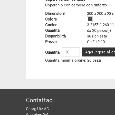
Coperchio con cerniere con rinforzo
Dimensioni
300 x 200 x 28
Colore
Codice
3-215Z-1-260-11
Quantità
da 20 pezzo(i)
Disponbilità
su richiesta
Prezzo
CHF 49.10
Aggiungere al ca
Quantità
Quantità minima ordine: 20 pezzi
piè di pagine
Contattaci
Georg Utz AG
Augraben 2-4