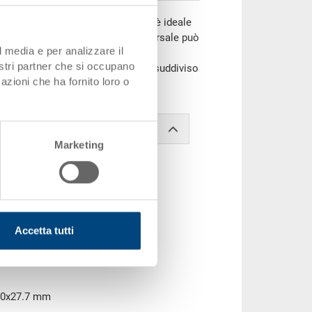
co, il contenitore impilabile RAKO è ideale
ltre, questo eurocontenitore universale può
l media e per analizzare il
perchio (dimensioni contenitore
nostri partner che si occupano
fine, può essere contrassegnato e suddiviso
azioni che ha fornito loro o
Marketing
Accetta tutti
00x27.7 mm