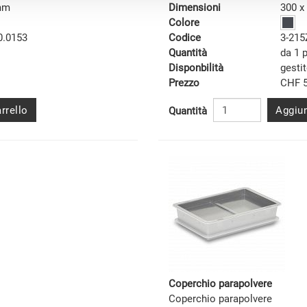
 mm
Dimensioni
300 x
Colore
0.0153
Codice
3-215
Quantità
da 1 
Disponbilità
gesti
Prezzo
CHF 5
rrello
Aggiun
Quantità
Coperchio parapolvere
Coperchio parapolvere