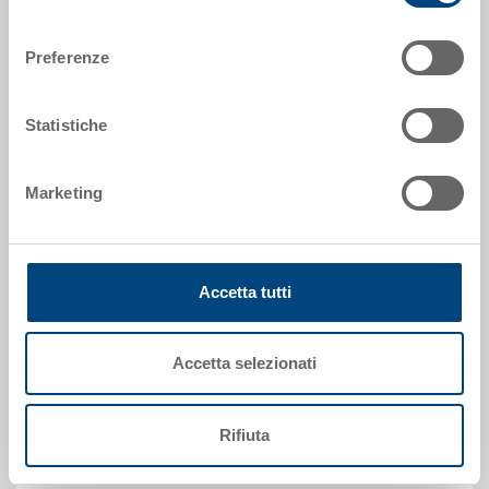
RAL7001 |
Altri colori su richiesta
consenso
Preferenze
Richiedi offerta
Statistiche
Dati tecnici
Marketing
Contenitore pieghevole, PP, grigio argento RAL7001,
esterno 600x400x260 mm, interno 556x356x257 mm,
Accetta tutti
altezza interna utile da impilato 244 mm, altezza da
ripiegato 72 mm, 49.0 l, pareti chiuse, fondo chiuso, 2
impugnature passanti, senza coperchio, con
Accetta selezionati
bloccaggio, area puntinata per etichette adesive, su
tutti i lati
Rifiuta
Personalizzazioni - la nostra specialità