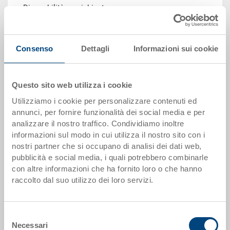
Disponbilità: su richiesta
Quantità
Consenso
Dettagli
Informazioni sui cookie
Questo sito web utilizza i cookie
Aggiungere al carrello
Utilizziamo i cookie per personalizzare contenuti ed
Quantità minima ordine: 2000 pezzi
annunci, per fornire funzionalità dei social media e per
analizzare il nostro traffico. Condividiamo inoltre
Dati articolo
informazioni sul modo in cui utilizza il nostro sito con i
nostri partner che si occupano di analisi dei dati web,
Codice
pubblicità e social media, i quali potrebbero combinarle
34-6426-0.7000.0101
con altre informazioni che ha fornito loro o che hanno
raccolto dal suo utilizzo dei loro servizi.
Dimensioni esterne:
600 x 400 x 260 mm
Selezione
Colore:
Necessari
del