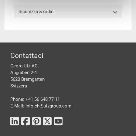
Sicurezza & ordini
piè di pagine
Contattaci
Georg Utz AG
Augraben 2-4
5620 Bremgarten
Svizzera
Phone: +41 56 648 77 11
E-Mail: info.ch@
utzgroup.com