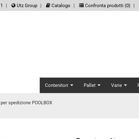
er.meta_nav
11
Utz Group
Catalogo
Confronta prodotti (
0
)
screenreader.main_
Contenitori
Pallet
Varie
 per spedizione POOLBOX