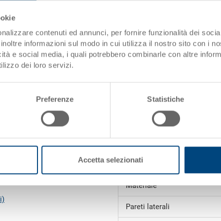
Misura:
ookie
nalizzare contenuti ed annunci, per fornire funzionalità dei socia
Colore:
inoltre informazioni sul modo in cui utilizza il nostro sito con i 
icità e social media, i quali potrebbero combinarle con altre inform
lizzo dei loro servizi.
Richiedi offerta
Preferenze
Statistiche
Dati tecnici
i
Dimensioni interne
Volume
Accetta selezionati
Peso
Materiale
i)
Pareti laterali