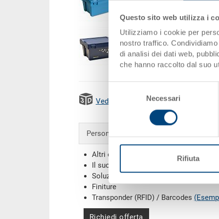
Questo sito web utilizza i c
Utilizziamo i cookie per perso
nostro traffico. Condividiamo 
di analisi dei dati web, pubbl
che hanno raccolto dal suo uti
Selezione
Necessari
del
Vedi animazione 3D
Emission
consenso
Personalizzazioni - la nostra specialità
Altri colori
Rifiuta
Il suo logo / etichette
(Esempi)
Soluzioni individuali
Finiture
Transponder (RFID) / Barcodes
(Esemp
Richiedi offerta