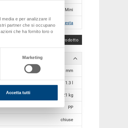
Mini
l media e per analizzare il
RAL 5012 |
Altri colori su richiesta
nostri partner che si occupano
azioni che ha fornito loro o
Confronta prodotto
Marketing
128 x 92 x 96 mm
1.3 l
Accetta tutti
0.21 kg
PP
chiuse