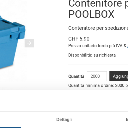
Contenitore 
POOLBOX
Contenitore per spedizio
CHF 6.90
Prezzo unitario lordo più IVA &
Disponbilità: su richiesta
Aggiung
Quantità
Quantità minima ordine: 2000 p
immagine simile
Dati articolo
Codice
Dettagli
Dimensioni esterne: