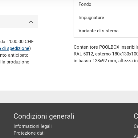
Fondo
Impugnature
Variante di sistema
e da 1'000.00 CHF
Contenitore POOLBOX inseribile
 di spedizione
)
RAL 5012, esterno 180x130x100
nto anticipato
in basso 128x92 mm, altezza int
ella produzione
Condizioni generali
C
Informazioni legali
Ce
Protezione dati
A