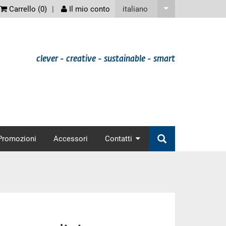
screenreader
italiano
Carrello (
0
)
Il mio conto
clever - creative - sustainable - smart
nav
Promozioni
Accessori
Contatti