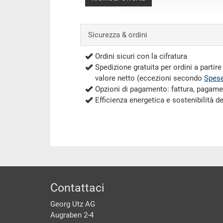
Sicurezza & ordini
Ordini sicuri con la cifratura
Spedizione gratuita per ordini a partir
valore netto (eccezioni secondo
Spese
Opzioni di pagamento: fattura, pagame
Efficienza energetica e sostenibilità d
piè di pagine
Contattaci
Georg Utz AG
Augraben 2-4