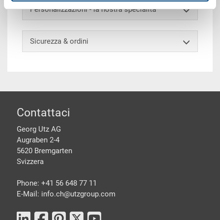
Personalizzazioni - la nostra specialità
Sicurezza & ordini
piè di pagine
Contattaci
Georg Utz AG
Augraben 2-4
5620 Bremgarten
Svizzera
Phone: +41 56 648 77 11
E-Mail: info.ch@
utzgroup.com