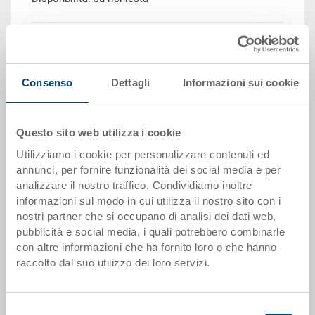
Quantità
Consenso
Dettagli
Informazioni sui cookie
Aggiungere al carrello
Quantità minima ordine: 1000 pezzi
Questo sito web utilizza i cookie
Utilizziamo i cookie per personalizzare contenuti ed
Dati articolo
annunci, per fornire funzionalità dei social media e per
analizzare il nostro traffico. Condividiamo inoltre
Codice
informazioni sul modo in cui utilizza il nostro sito con i
38-6420-0.5070.0101
nostri partner che si occupano di analisi dei dati web,
pubblicità e social media, i quali potrebbero combinarle
Dimensioni esterne:
con altre informazioni che ha fornito loro o che hanno
600 x 400 x 200 mm
raccolto dal suo utilizzo dei loro servizi.
Colore:
RAL 5012 |
Altri colori su richiesta
Selezione