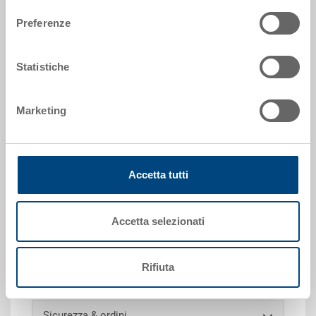
Preferenze
Richiedi offerta
Statistiche
Dati tecnici
Marketing
Contenitore NESCO, PP, blu luce RAL 5012, coperchio
nero, esterno 600x400x321 mm, interno in alto
544x368 mm, interno in basso 513x331 mm, altezza
Accetta tutti
interna 319 mm, altezza da inserito 95 mm, 58.0 l,
pareti chiuse, lisce da ambo i lati, fondo chiuso, 2
impugnature a conchiglia, con coperchio, con
Accetta selezionati
supporti d'impilaggio
Rifiuta
Personalizzazioni - la nostra specialità
Sicurezza & ordini