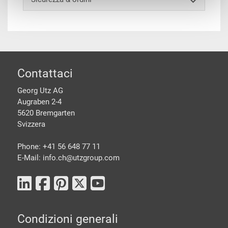
piè di pagine
Contattaci
Georg Utz AG
Augraben 2-4
5620 Bremgarten
Svizzera
Phone: +41 56 648 77 11
E-Mail: info.ch@
utzgroup.com
Condizioni generali