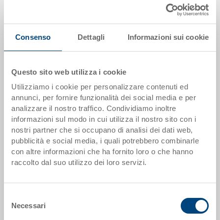
Quantità
Consenso
Dettagli
Informazioni sui cookie
Aggiungere al carrello
Questo sito web utilizza i cookie
Quantità minima ordine: 500 pezzi
Utilizziamo i cookie per personalizzare contenuti ed
annunci, per fornire funzionalità dei social media e per
Dati articolo
analizzare il nostro traffico. Condividiamo inoltre
informazioni sul modo in cui utilizza il nostro sito con i
Codice
nostri partner che si occupano di analisi dei dati web,
37-6432-112.5070.0101
pubblicità e social media, i quali potrebbero combinarle
con altre informazioni che ha fornito loro o che hanno
Dimensioni esterne:
raccolto dal suo utilizzo dei loro servizi.
600 x 400 x 321 mm
Colore:
Selezione
RAL 5012 |
Altri colori su richiesta
Necessari
del
consenso