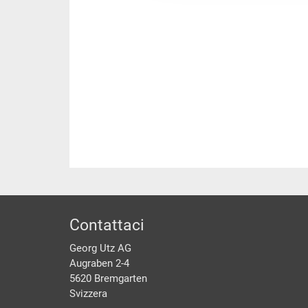
piè di pagine
Contattaci
Georg Utz AG
Augraben 2-4
5620 Bremgarten
Svizzera