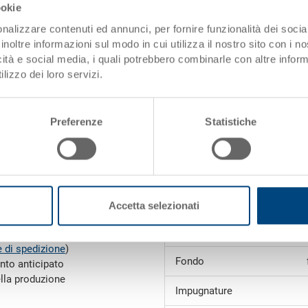
ookie
nalizzare contenuti ed annunci, per fornire funzionalità dei socia
Richiedi offerta
inoltre informazioni sul modo in cui utilizza il nostro sito con i 
icità e social media, i quali potrebbero combinarle con altre inform
lizzo dei loro servizi.
Dati tecnici
i)
Dimensioni interne
Preferenze
Statistiche
Volume
Peso
Materiale
Accetta selezionati
Pareti laterali
e da 1'000.00 CHF
 di spedizione
)
Fondo
nto anticipato
ella produzione
Impugnature