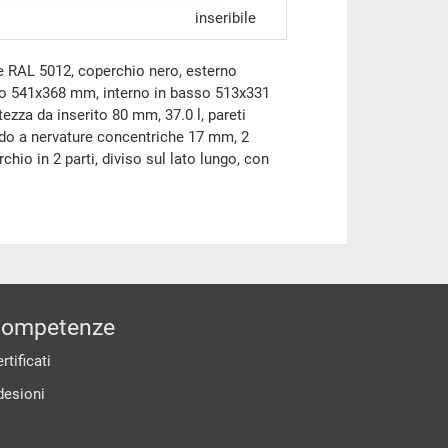
inseribile
e RAL 5012, coperchio nero, esterno
to 541x368 mm, interno in basso 513x331
ezza da inserito 80 mm, 37.0 l, pareti
ondo a nervature concentriche 17 mm, 2
hio in 2 parti, diviso sul lato lungo, con
ompetenze
rtificati
desioni