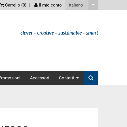
screenreader
italiano
Carrello (
0
)
Il mio conto
clever - creative - sustainable - smart
nav
Promozioni
Accessori
Contatti