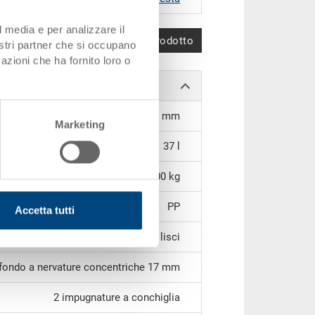
l media e per analizzare il
Confronta prodotto
nostri partner che si occupano
azioni che ha fornito loro o
513 x 331 x 202 mm
Marketing
37 l
3.00 kg
PP
Accetta tutti
chiuse, da ambedue le parti lisci
fondo a nervature concentriche 17 mm
2 impugnature a conchiglia