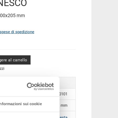
 NESCO
400x205 mm
spese di spedizione
ere al carrello
zzi
37-6420-212.5070.0101
Informazioni sui cookie
600 x 400 x 205 mm
RAL 5012 |
Altri colori su richiesta