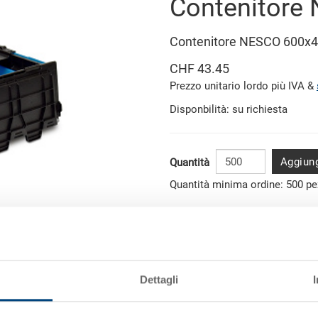
Contenitore
Contenitore NESCO 600x
CHF 43.45
Prezzo unitario lordo più IVA &
Disponbilità: su richiesta
Aggiung
Quantità
Quantità minima ordine: 500 pe
Dati articolo
immagine simile
Codice
Dettagli
Dimensioni esterne:
i
Colore: