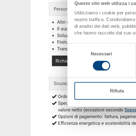
Questo sito web utilizza i c
Personalizzazioni - la nostra specialità
Utilizziamo i cookie per perso
nostro traffico. Condividiamo 
Altri colori
di analisi dei dati web, pubbl
Il suo logo / etichette
(Esempi)
che hanno raccolto dal suo uti
Soluzioni individuali
Finiture
Selezione
Transponder (RFID) / Barcodes
(Esemp
Necessari
del
Richiedi offerta
consenso
Sicurezza & ordini
Rifiuta
Ordini sicuri con la cifratura
Spedizione gratuita per ordini a partir
valore netto (eccezioni secondo
Spese
Opzioni di pagamento: fattura, pagame
Efficienza energetica e sostenibilità d