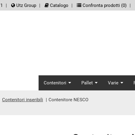
er.meta_nav
11
Utz Group
Catalogo
Confronta prodotti (
0
)
screenreader.main_
Contenitori
Pallet
Varie
Contenitori inseribili
Contenitore NESCO