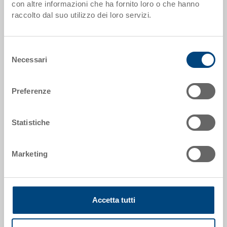
con altre informazioni che ha fornito loro o che hanno
raccolto dal suo utilizzo dei loro servizi.
Dati articolo
Codice
Selezione
34-8646-151-0.7000.0101
Necessari
del
Dimensioni esterne:
consenso
800 x 600 x 465 mm
Preferenze
Colore:
|
Altri colori su richiesta
Statistiche
Marketing
Richiedi offerta
Accetta tutti
Dati tecnici