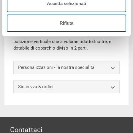
Questo contenitore abbattibile salvaspazio fa
Accetta selezionati
risparmiare costi di trasporto e stoccaggio quando è
vuoto.Le pareti laterali di questo contenitore
riutilizzabile possono essere piegate verso l'interno,
Rifiuta
riducendo così il volume del contenitore dell'80%.Il
contenitore abbattibile può essere impilato sia in
posizione verticale che a volume ridotto.Inoltre, è
dotabile di coperchio diviso in 2 parti.
Personalizzazioni - la nostra specialità
Sicurezza & ordini
piè di pagine
Contattaci