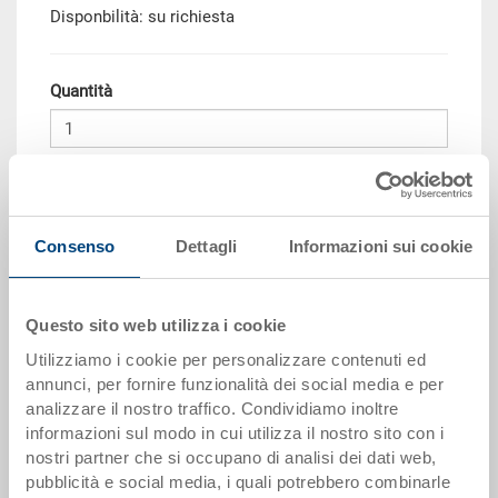
Disponbilità: su richiesta
Quantità
Aggiungere al carrello
Consenso
Dettagli
Informazioni sui cookie
Scaglioni per quantità
Prezzo
da 10 pezzi
CHF 127.30
Questo sito web utilizza i cookie
da 50 pezzi
CHF 116.00
Utilizziamo i cookie per personalizzare contenuti ed
da 100 pezzi
CHF 106.10
annunci, per fornire funzionalità dei social media e per
analizzare il nostro traffico. Condividiamo inoltre
da 250 pezzi
CHF 91.95
informazioni sul modo in cui utilizza il nostro sito con i
nostri partner che si occupano di analisi dei dati web,
I scaglioni di quantità corrispondono alle unità di imballaggio.
pubblicità e social media, i quali potrebbero combinarle