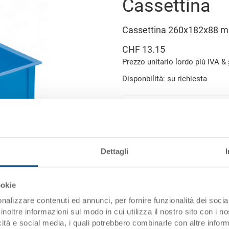
Cassettina
Cassettina 260x182x88 
CHF 13.15
Prezzo unitario lordo più IVA &
Disponbilità: su richiesta
Aggiung
Quantità
Quantità minima ordine: 1000 p
Dettagli
Dati articolo
immagine simile
Codice
ookie
nalizzare contenuti ed annunci, per fornire funzionalità dei socia
Dimensioni esterne:
inoltre informazioni sul modo in cui utilizza il nostro sito con i 
icità e social media, i quali potrebbero combinarle con altre inform
Misura: