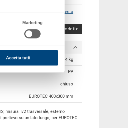
RAL 5012 |
Altri colori su richiesta
Marketing
Confronta prodotto
Accetta tutti
0.14 kg
PP
chiuso
EUROTEC 400x300 mm
12, misura 1/2 trasversale, esterno
 prelievo su un lato lungo, per EUROTEC