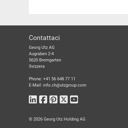
piè di pagine
Contattaci
Georg Utz AG
Augraben 2-4
5620 Bremgarten
Svizzera
Phone: +41 56 648 77 11
E-Mail: info.ch@
utzgroup.com
©
2026
Georg Utz Holding AG