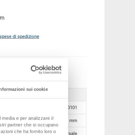
mm
spese di spedizione
ere al carrello
ezzi
Informazioni sui cookie
3-908.5070.0101
l media e per analizzare il
260 x 182 x 88 mm
nostri partner che si occupano
azioni che ha fornito loro o
1/2 trasversale