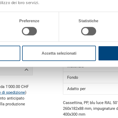
lizzo dei loro servizi.
Colore:
Preferenze
Statistiche
Richiedi offerta
i)
Dati tecnici
Accetta selezionati
Peso
Materiale
Fondo
e da 1'000.00 CHF
Adatto per
 di spedizione
)
nto anticipato
Cassettina, PP, blu luce RAL 50
ella produzione
260x182x88 mm, impugnature di
400x300 mm