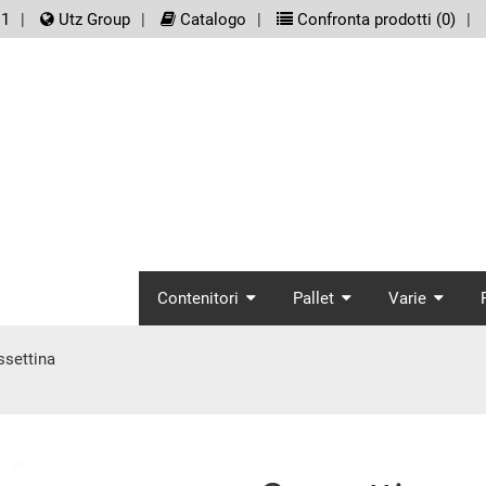
er.meta_nav
11
Utz Group
Catalogo
Confronta prodotti (
0
)
screenreader.main_
Contenitori
Pallet
Varie
ssettina