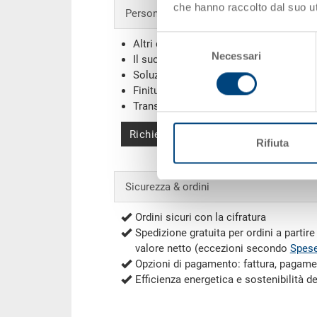
che hanno raccolto dal suo uti
Personalizzazioni - la nostra specialità
Selezione
Altri colori
Necessari
del
Il suo logo / etichette
(Esempi)
consenso
Soluzioni individuali
Finiture
Transponder (RFID) / Barcodes
(Esemp
Richiedi offerta
Rifiuta
Sicurezza & ordini
Ordini sicuri con la cifratura
Spedizione gratuita per ordini a partir
valore netto (eccezioni secondo
Spese
Opzioni di pagamento: fattura, pagame
Efficienza energetica e sostenibilità d