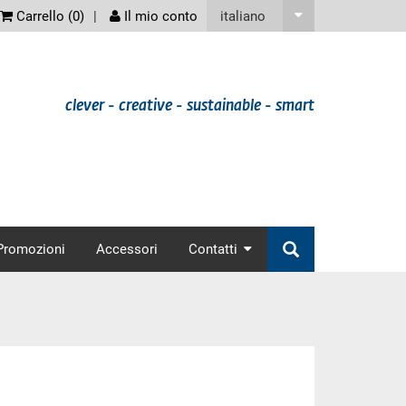
screenreader
italiano
Carrello (
0
)
Il mio conto
clever - creative - sustainable - smart
nav
Promozioni
Accessori
Contatti