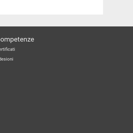
ompetenze
rtificati
desioni