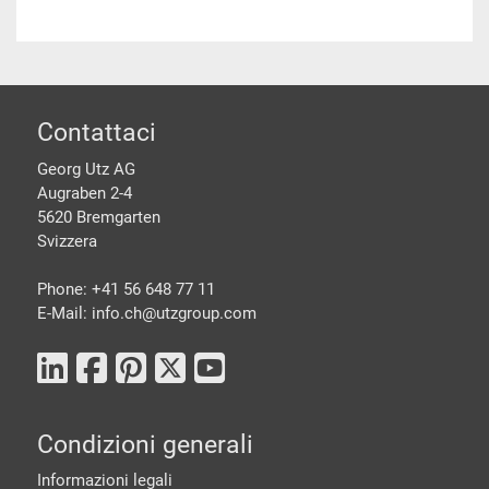
piè di pagine
Contattaci
Georg Utz AG
Augraben 2-4
5620 Bremgarten
Svizzera
Phone: +41 56 648 77 11
E-Mail: info.ch@
utzgroup.com
Condizioni generali
Informazioni legali