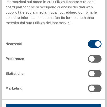
I scaglioni di quantità corrispondono alle unità di imballaggio.
informazioni sul modo in cui utilizza il nostro sito con i
nostri partner che si occupano di analisi dei dati web,
pubblicità e social media, i quali potrebbero combinarle
Dati articolo
con altre informazioni che ha fornito loro o che hanno
raccolto dal suo utilizzo dei loro servizi.
Codice
3-363.7000.0203
Selezione
Dimensioni esterne:
Necessari
del
350 x 210 x 200 mm
consenso
Misura:
Preferenze
No. 3 - 350 x 210 x 200 mm
Colore:
Statistiche
RAL 7001 |
Altri colori su richiesta
Unità di confezione:
Marketing
12 pezzi