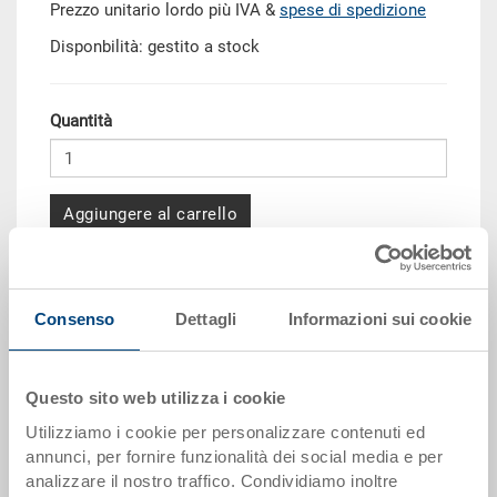
Prezzo unitario lordo più IVA &
spese di spedizione
Disponbilità: gestito a stock
Quantità
Aggiungere al carrello
Scaglioni per quantità
Prezzo
Consenso
Dettagli
Informazioni sui cookie
da 10 pezzi
CHF 13.60
da 50 pezzi
CHF 12.40
Questo sito web utilizza i cookie
da 100 pezzi
CHF 11.35
Utilizziamo i cookie per personalizzare contenuti ed
da 250 pezzi
CHF 9.80
annunci, per fornire funzionalità dei social media e per
analizzare il nostro traffico. Condividiamo inoltre