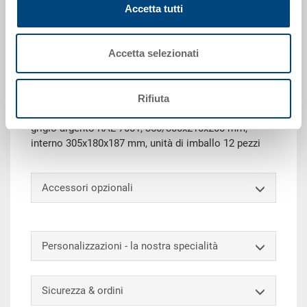
Accetta tutti
Richiedi offerta
Accetta selezionati
Dati tecnici
Rifiuta
Cassetta SILAFIX bocca di lupo 3, impilabile, PE,
grigio argento RAL 7001, 350/300x210x200 mm,
interno 305x180x187 mm, unità di imballo 12 pezzi
Accessori opzionali
Personalizzazioni - la nostra specialità
Sicurezza & ordini