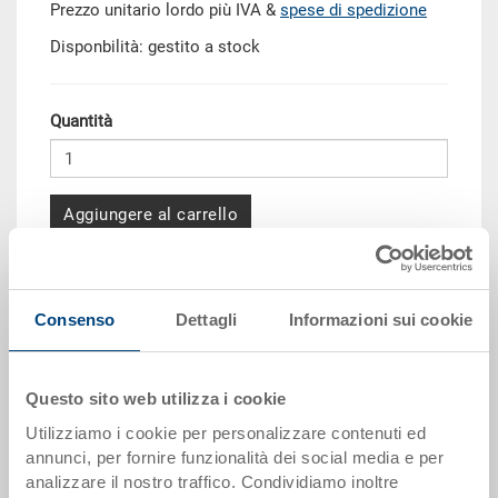
Prezzo unitario lordo più IVA &
spese di spedizione
Disponbilità: gestito a stock
Quantità
Aggiungere al carrello
Scaglioni per quantità
Prezzo
Consenso
Dettagli
Informazioni sui cookie
da 10 pezzi
CHF 5.45
da 50 pezzi
CHF 4.95
Questo sito web utilizza i cookie
da 100 pezzi
CHF 4.55
Utilizziamo i cookie per personalizzare contenuti ed
da 250 pezzi
CHF 3.95
annunci, per fornire funzionalità dei social media e per
analizzare il nostro traffico. Condividiamo inoltre