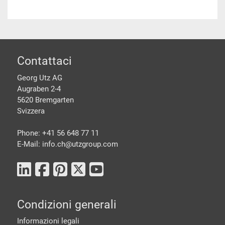
piè di pagine
Contattaci
Georg Utz AG
Augraben 2-4
5620 Bremgarten
Svizzera
Phone: +41 56 648 77 11
E-Mail: info.ch@
utzgroup.com
Condizioni generali
Informazioni legali