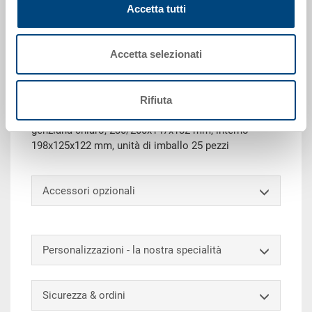
Accetta tutti
Richiedi offerta
Accetta selezionati
Dati tecnici
Rifiuta
Cassetta SILAFIX bocca di lupo 4, impilabile, PE, blu
genziana chiaro, 230/200x147x132 mm, interno
198x125x122 mm, unità di imballo 25 pezzi
Accessori opzionali
Personalizzazioni - la nostra specialità
Sicurezza & ordini