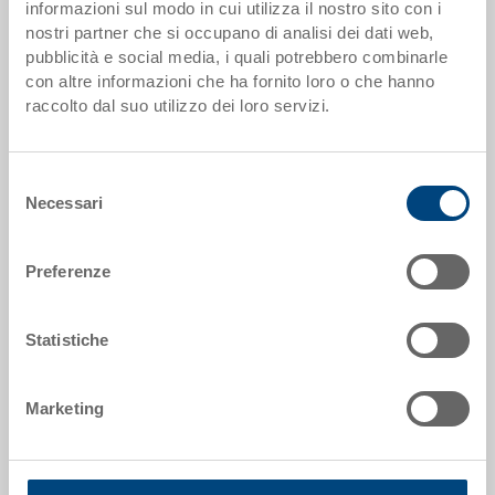
I scaglioni di quantità corrispondono alle unità di imballaggio.
informazioni sul modo in cui utilizza il nostro sito con i
nostri partner che si occupano di analisi dei dati web,
pubblicità e social media, i quali potrebbero combinarle
Dati articolo
con altre informazioni che ha fornito loro o che hanno
raccolto dal suo utilizzo dei loro servizi.
Codice
3-365N-0.5060.0203
Selezione
Dimensioni esterne:
Necessari
del
230 x 147 x 132 mm
consenso
Misura:
Preferenze
No. 4 - 230 x 147 x 132 mm
Colore:
Statistiche
|
Altri colori su richiesta
Unità di confezione:
Marketing
25 pezzi