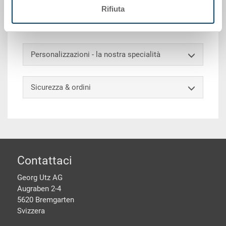
Rifiuta
mm, 4 ruote girevoli, di cui 1 con blocca ruota Ø 75
mm
Personalizzazioni - la nostra specialità
Sicurezza & ordini
piè di pagine
Contattaci
Georg Utz AG
Augraben 2-4
5620 Bremgarten
Svizzera