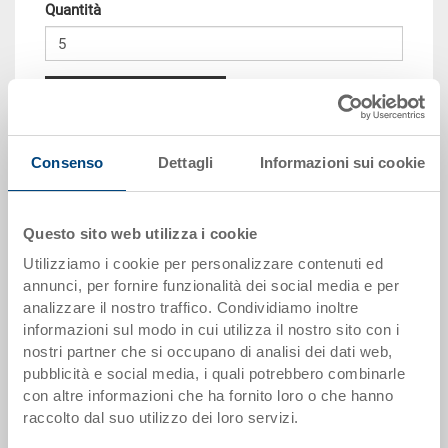
Quantità
Aggiungere al carrello
Quantità minima ordine: 5 pezzi
Consenso
Dettagli
Informazioni sui cookie
Scaglioni per quantità
Prezzo
da 10 pezzi
CHF 207.65
Questo sito web utilizza i cookie
da 50 pezzi
CHF 189.15
Utilizziamo i cookie per personalizzare contenuti ed
annunci, per fornire funzionalità dei social media e per
da 100 pezzi
CHF 173.05
analizzare il nostro traffico. Condividiamo inoltre
informazioni sul modo in cui utilizza il nostro sito con i
da 250 pezzi
CHF 149.95
nostri partner che si occupano di analisi dei dati web,
pubblicità e social media, i quali potrebbero combinarle
I scaglioni di quantità corrispondono alle unità di imballaggio.
con altre informazioni che ha fornito loro o che hanno
raccolto dal suo utilizzo dei loro servizi.
Dati articolo