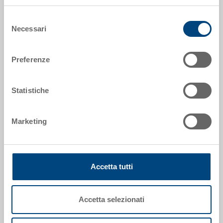
Codice
Selezione
80-175-0
Necessari
del
consenso
Dimensioni esterne:
618 x 418 x 505 mm
Preferenze
Colore:
|
Altri colori su richiesta
Statistiche
Marketing
Richiedi offerta
Accetta tutti
Dati tecnici
Accetta selezionati
Carrello a due piani, metallo, zincato galvanicamente,
esterno 618x418x505 mm, dimensioni utili del piano
inferiore 600x400x425 mm, altezza libera da terra 105