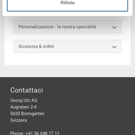
girevoli gommate, di cui 1 con doppio arresto, Ø 125
Rifiuta
mm
Personalizzazioni - la nostra specialità
Sicurezza & ordini
piè di pagine
Contattaci
Georg Utz AG
Augraben 2-4
5620 Bremgarten
Svizzera
Phone: +41 56 648 77 11