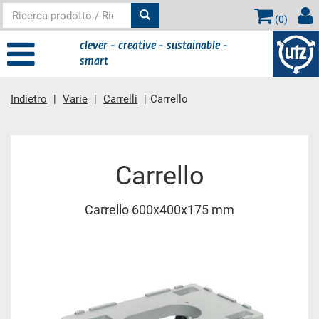
(
0
)
clever - creative - sustainable -
smart
Indietro
Varie
Carrelli
Carrello
contenuto principale
Carrello
Carrello 600x400x175 mm