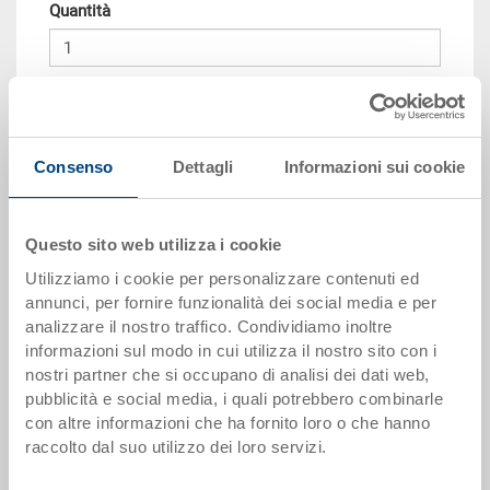
Quantità
Aggiungere al carrello
Consenso
Dettagli
Informazioni sui cookie
Scaglioni per quantità
Prezzo
da 10 pezzi
CHF 126.55
Questo sito web utilizza i cookie
da 50 pezzi
CHF 115.30
Utilizziamo i cookie per personalizzare contenuti ed
da 100 pezzi
CHF 105.45
annunci, per fornire funzionalità dei social media e per
analizzare il nostro traffico. Condividiamo inoltre
da 250 pezzi
CHF 91.40
informazioni sul modo in cui utilizza il nostro sito con i
nostri partner che si occupano di analisi dei dati web,
I scaglioni di quantità corrispondono alle unità di imballaggio.
pubblicità e social media, i quali potrebbero combinarle
con altre informazioni che ha fornito loro o che hanno
raccolto dal suo utilizzo dei loro servizi.
Dati articolo