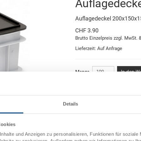
Auflagedecke
Auflagedeckel 200x150x
CHF 3.90
Brutto Einzelpreis zzgl. MwSt. 
Lieferzeit: Auf Anfrage
In den W
Menge
Mindestbestellmenge: 100 Stü
Mengenstaffel
Details
Abbildung ähnlich
ab 100 Stück
ab 250 Stück
et
Cookies
nhalte und Anzeigen zu personalisieren, Funktionen für soziale
Men
Website zu analysieren. Außerdem geben wir Informationen zu I