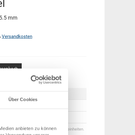
l
15.5 mm
&
Versandkosten
arenkorb
ck
Preis
Über Cookies
CHF 2.95
CHF 2.55
 Medien anbieten zu können
genstaffeln entsprechen Verpackungseinheiten.
hrer Verwendung unserer