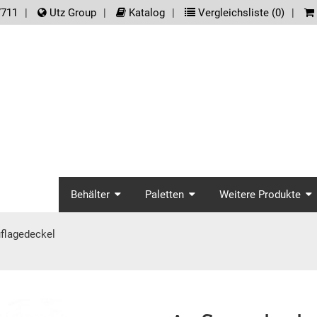
der.meta_nav
7711
Utz Group
Katalog
Vergleichsliste (
0
)
screenreader.main_na
Behälter
Paletten
Weitere Produkte
flagedeckel