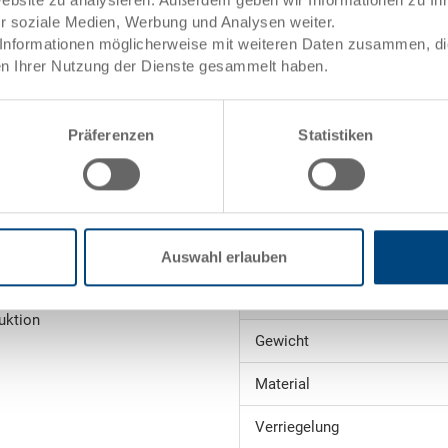
ür soziale Medien, Werbung und Analysen weiter.
Artikeldaten
Informationen möglicherweise mit weiteren Daten zusammen, die 
n Ihrer Nutzung der Dienste gesammelt haben.
ele)
Bestellnummer
Aussenmasse:
Präferenzen
Statistiken
Farbe:
ng
Angebot anfordern
towarenwert
Auswahl erlauben
Technische Daten
uktion
Gewicht
Material
Verriegelung