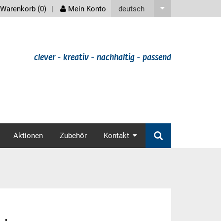
screenreader
deutsch
Warenkorb (
0
)
Mein Konto
clever - kreativ - nachhaltig - passend
v
Aktionen
Zubehör
Kontakt