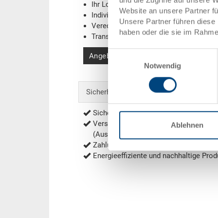
Ihr Logo / Labeling
(Beispiele)
Website an unsere Partner f
Individuelle Systemlösungen
Unsere Partner führen diese 
Veredelungen
haben oder die sie im Rahme
Transponder (RFID) / Barcodes
(Beispi
Einwilligungsauswahl
Angebot anfordern
Notwendig
Sicherheit & Bestellung
Sichere Bestellung mit Verschlüsselu
Versandkostenfrei ab 1'000.- CHF Net
Ablehnen
(Ausnahmen siehe
Versandkosten
)
Zahlung per Rechnung, Vorauskasse
Energieeffiziente und nachhaltige Prod