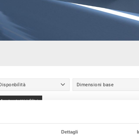
Disponbilità
Dimensioni base
Mostra tutti i filtri
arie - 370 prodotti trovati
Dettagli