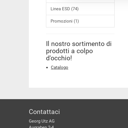
Linea ESD (74)
Promozioni (1)
Il nostro sortimento di
prodotti a colpo
d'occhio!
Catalogo
piè di pagine
Contattaci
Georg Utz AG
Augraben 2-4