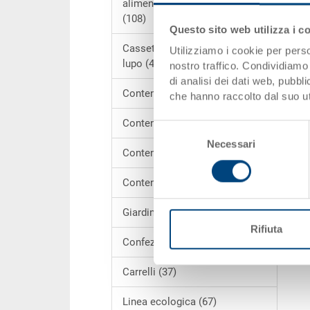
alimentare e la gastronomia
(108)
Questo sito web utilizza i c
Cassette SILAFIX bocca di
Utilizziamo i cookie per perso
lupo (46)
nostro traffico. Condividiamo 
di analisi dei dati web, pubbl
Contenitori POOLBOX (18)
che hanno raccolto dal suo uti
Contenitori per scaffale (6)
Selezione
Necessari
del
Contenitori per riparazioni (4)
consenso
Contenitori tondi (6)
Giardinaggio (7)
Rifiuta
Confezioni regalo (6)
Carrelli (37)
Linea ecologica (67)