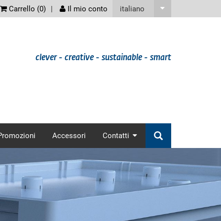
screenreader
italiano
Carrello (
0
)
Il mio conto
clever - creative - sustainable - smart
nav
Promozioni
Accessori
Contatti