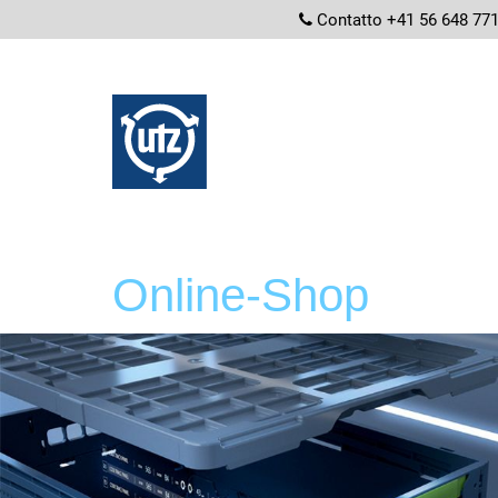
screenread
Contatto +41 56 648 77
Online-Shop