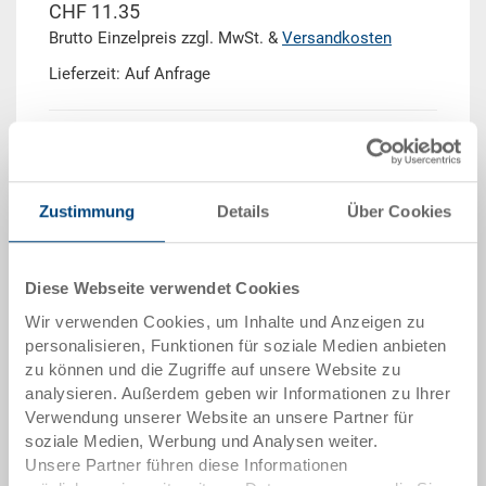
CHF 11.35
Brutto Einzelpreis zzgl. MwSt. &
Versandkosten
Lieferzeit: Auf Anfrage
Menge
Zustimmung
Details
Über Cookies
In den Warenkorb
Mindestbestellmenge: 20 Stück
Diese Webseite verwendet Cookies
Wir verwenden Cookies, um Inhalte und Anzeigen zu
Mengenstaffel
Preis
personalisieren, Funktionen für soziale Medien anbieten
ab 50 Stück
CHF 9.30
zu können und die Zugriffe auf unsere Website zu
analysieren. Außerdem geben wir Informationen zu Ihrer
ab 100 Stück
CHF 8.50
Verwendung unserer Website an unsere Partner für
soziale Medien, Werbung und Analysen weiter.
ab 250 Stück
CHF 7.40
Unsere Partner führen diese Informationen