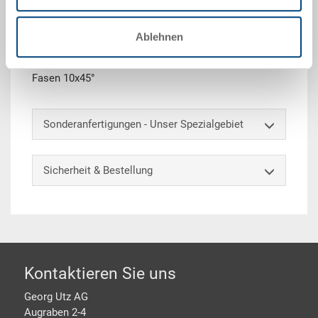
Zwischenplatte ESD, PS ESD, Oberflächenwiderstand
Ablehnen
10^4 -10^10 Ohm, schwarz, 352x252x2 mm, zu RAKO
ESD / Koffer ESD 400x300 mm, 2 Fasen 32x45° und 2
Fasen 10x45°
Sonderanfertigungen - Unser Spezialgebiet
Sicherheit & Bestellung
Footer
Kontaktieren Sie uns
Georg Utz AG
Augraben 2-4