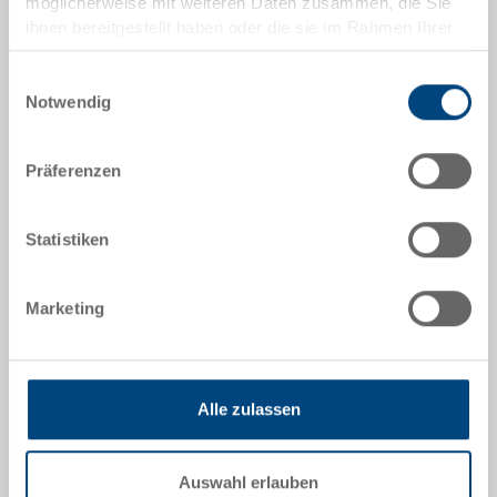
möglicherweise mit weiteren Daten zusammen, die Sie
Mengenstaffeln entsprechen Verpackungseinheiten.
ihnen bereitgestellt haben oder die sie im Rahmen Ihrer
Nutzung der Dienste gesammelt haben.
Artikeldaten
Einwilligungsauswahl
Notwendig
Bestellnummer
80-992-2 EL
Präferenzen
Aussenmasse:
352 x 252 x 2 mm
Statistiken
Farbe:
|
Weitere Farben auf Anfrage
Marketing
Alle zulassen
Angebot anfordern
Auswahl erlauben
Technische Daten