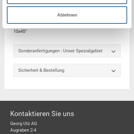
Technische Daten
Ablehnen
Zwischenplatte, PS, grau, 552x352x2 mm, zu RAKO /
Koffer 600x400 mm, 2 Fasen 32x45° und 2 Fasen
10x45°
Sonderanfertigungen - Unser Spezialgebiet
Sicherheit & Bestellung
Footer
Kontaktieren Sie uns
Georg Utz AG
Augraben 2-4