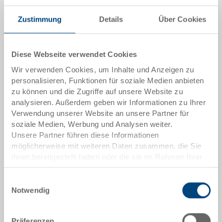
Zustimmung
Details
Über Cookies
Menge
Diese Webseite verwendet Cookies
Wir verwenden Cookies, um Inhalte und Anzeigen zu
In den Warenkorb
personalisieren, Funktionen für soziale Medien anbieten
Mindestbestellmenge: 5000 Stück
zu können und die Zugriffe auf unsere Website zu
analysieren. Außerdem geben wir Informationen zu Ihrer
Verwendung unserer Website an unsere Partner für
Artikeldaten
soziale Medien, Werbung und Analysen weiter.
Bestellnummer
Unsere Partner führen diese Informationen
80-991-3 EL
möglicherweise mit weiteren Daten zusammen, die Sie
ihnen bereitgestellt haben oder die sie im Rahmen Ihrer
Aussenmasse:
Nutzung der Dienste gesammelt haben.
158 x 45 x 2 mm
Einwilligungsauswahl
Notwendig
Farbe:
|
Weitere Farben auf Anfrage
Präferenzen