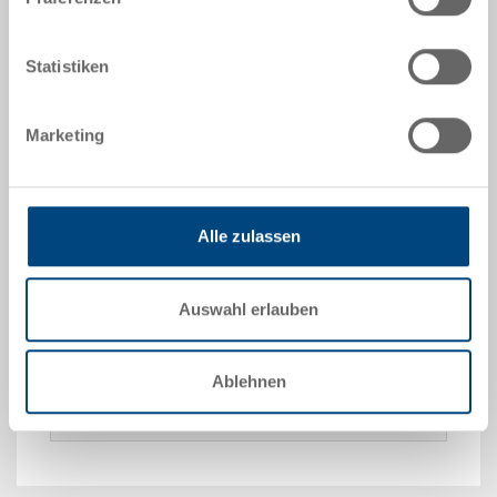
Statistiken
Angebot anfordern
Marketing
Technische Daten
Trennplatte ESD quer, PP ESD, Oberflächenwiderstand
Alle zulassen
10^4 -10^10 Ohm, schwarz, 158x45x2 mm, zu RAKO
ESD / Koffer ESD 300x200 mm
Auswahl erlauben
Sonderanfertigungen - Unser Spezialgebiet
Ablehnen
Sicherheit & Bestellung