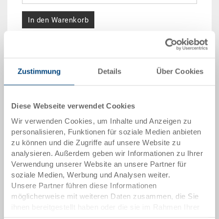
In den Warenkorb
Mengenstaffel
Preis
ab 10 Stück
CHF 2.20
Zustimmung
Details
Über Cookies
ab 50 Stück
CHF 2.00
Diese Webseite verwendet Cookies
ab 100 Stück
CHF 1.85
Wir verwenden Cookies, um Inhalte und Anzeigen zu
ab 250 Stück
CHF 1.60
personalisieren, Funktionen für soziale Medien anbieten
zu können und die Zugriffe auf unsere Website zu
Mengenstaffeln entsprechen Verpackungseinheiten.
analysieren. Außerdem geben wir Informationen zu Ihrer
Verwendung unserer Website an unsere Partner für
soziale Medien, Werbung und Analysen weiter.
Artikeldaten
Unsere Partner führen diese Informationen
möglicherweise mit weiteren Daten zusammen, die Sie
Bestellnummer
ihnen bereitgestellt haben oder die sie im Rahmen Ihrer
80-6781
Nutzung der Dienste gesammelt haben.